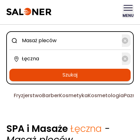
MENU
Szukaj
Fryzjerstwo
Barber
Kosmetyka
Kosmetologia
Pazno
SPA i Masaże
Łęczna
-