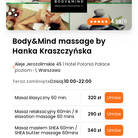
4.99
/5
Body&Mind massage by
Hanka Kraszczyńska
Aleje Jerozolimskie 45
| Hotel Polonia Palace
poziom -1
, Warszawa
Teraz zamknięte
Dzisiaj:
10:00-22:00
Masaż klasyczny 60 min.
320 zł
Umów
Masaż relaksacyjny 60min / R
290 zł
Umów
elaxation massage 60 mins
Masaż masłem SHEA 60min /
340 zł
Umów
SHEA butter massage 60mins