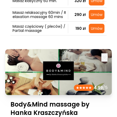
Masaż klasyczny 60 min.
320 zł
Umów
Masaż relaksacyjny 60min / R
290 zł
Umów
elaxation massage 60 mins
Masaż częściowy ( pleców) /
190 zł
Umów
Partial massage
4.99
/5
Body&Mind massage by
Hanka Kraszczyńska