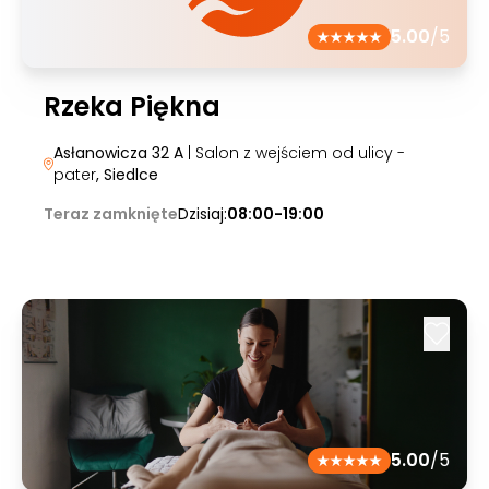
5.00
/5
Rzeka Piękna
Asłanowicza 32 A
| Salon z wejściem od ulicy -
pater
, Siedlce
Teraz zamknięte
Dzisiaj:
08:00-19:00
5.00
/5