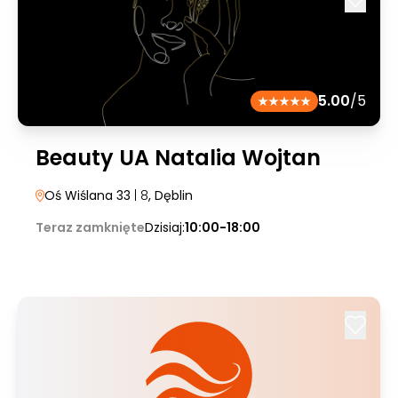
5.00
/5
Beauty UA Natalia Wojtan
Oś Wiślana 33
| 8
, Dęblin
Teraz zamknięte
Dzisiaj:
10:00-18:00