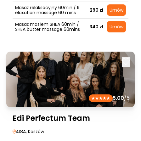
Masaż relaksacyjny 60min / R
290 zł
Umów
elaxation massage 60 mins
Masaż masłem SHEA 60min /
340 zł
Umów
SHEA butter massage 60mins
5.00
/5
Edi Perfectum Team
418A
, Kaszów