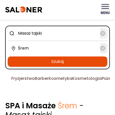
MENU
Szukaj
Fryzjerstwo
Barber
Kosmetyka
Kosmetologia
Pazno
SPA i Masaże
Śrem
-