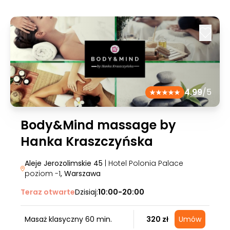
4.99
/5
Body&Mind massage by
Hanka Kraszczyńska
Aleje Jerozolimskie 45
| Hotel Polonia Palace
poziom -1
, Warszawa
Teraz otwarte
Dzisiaj:
10:00-20:00
Masaż klasyczny 60 min.
320 zł
Umów