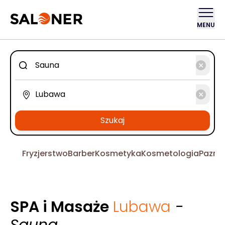
MENU
Szukaj
Fryzjerstwo
Barber
Kosmetyka
Kosmetologia
Pazno
SPA i Masaże
Lubawa
-