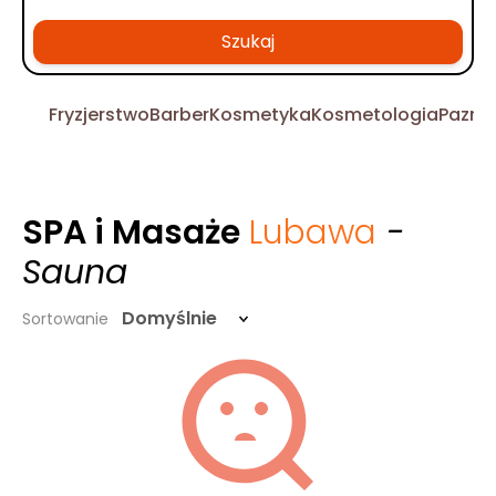
Szukaj
Fryzjerstwo
Barber
Kosmetyka
Kosmetologia
Pazno
SPA i Masaże
Lubawa
-
Sauna
Domyślnie
Sortowanie