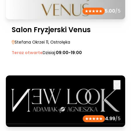
5.00
/5
Salon Fryzjerski Venus
Stefana Okrzei 11
, Ostrołęka
Teraz otwarte
Dzisiaj:
09:00-19:00
4.99
/5