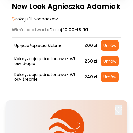
New Look Agnieszka Adamiak
Pokoju 11
, Sochaczew
Wkrótce otwarte
Dzisiaj:
10:00-18:00
Upięcia/upięcia ślubne
200 zł
Umów
Koloryzacja jednotonowa- Wł
260 zł
Umów
osy długie
Koloryzacja jednotonowa- Wł
240 zł
Umów
osy średnie