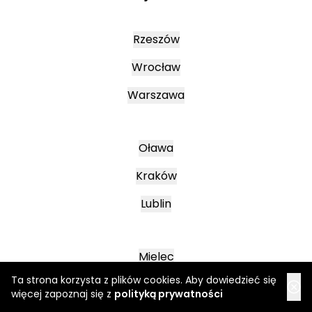
Rzeszów
Wrocław
Warszawa
Oława
Kraków
Lublin
Mielec
Ta strona korzysta z plików cookies. Aby dowiedzieć się
Leszno
więcej zapoznaj się z
polityką prywatności