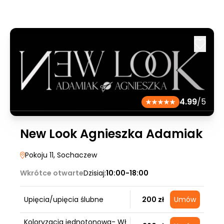
4.99
/5
New Look Agnieszka Adamiak
Pokoju 11
, Sochaczew
Wkrótce otwarte
Dzisiaj:
10:00-18:00
Upięcia/upięcia ślubne
200 zł
Umów
Koloryzacja jednotonowa- Wł