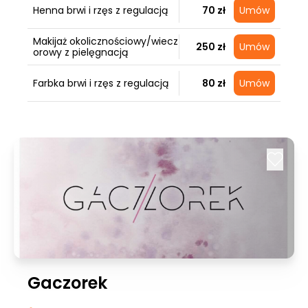
Henna brwi i rzęs z regulacją
70 zł
Umów
Makijaż okolicznościowy/wiecz
250 zł
Umów
orowy z pielęgnacją
Farbka brwi i rzęs z regulacją
80 zł
Umów
Gaczorek