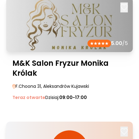
5.00
/5
M&K Salon Fryzur Monika
Królak
F.Choona 31
, Aleksandrów Kujawski
Teraz otwarte
Dzisiaj:
09:00-17:00