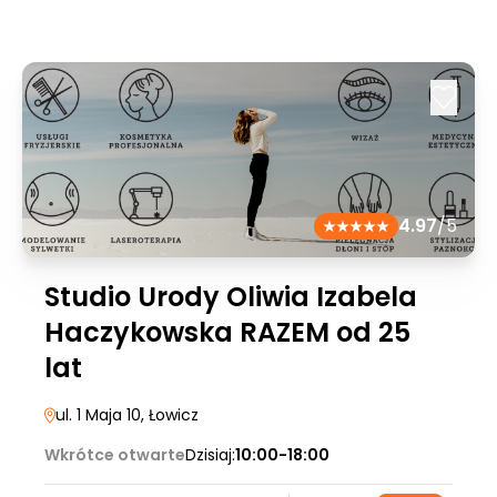
4.97
/5
Studio Urody Oliwia Izabela
Haczykowska RAZEM od 25
lat
ul. 1 Maja 10
, Łowicz
Wkrótce otwarte
Dzisiaj:
10:00-18:00