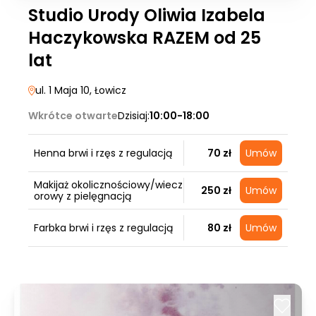
Studio Urody Oliwia Izabela
Haczykowska RAZEM od 25
lat
ul. 1 Maja 10
, Łowicz
Wkrótce otwarte
Dzisiaj:
10:00-18:00
Henna brwi i rzęs z regulacją
70 zł
Umów
Makijaż okolicznościowy/wiecz
250 zł
Umów
orowy z pielęgnacją
Farbka brwi i rzęs z regulacją
80 zł
Umów