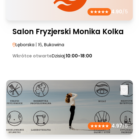
4.90
/5
Salon Fryzjerski Monika Kolka
Lęborska
| 16
, Bukowina
Wkrótce otwarte
Dzisiaj:
10:00-18:00
4.97
/5