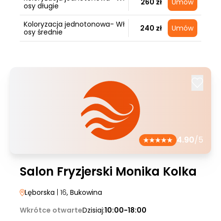
260 zł
Umów
osy długie
Koloryzacja jednotonowa- Wł
240 zł
Umów
osy średnie
4.90
/5
Salon Fryzjerski Monika Kolka
Lęborska
| 16
, Bukowina
Wkrótce otwarte
Dzisiaj:
10:00-18:00