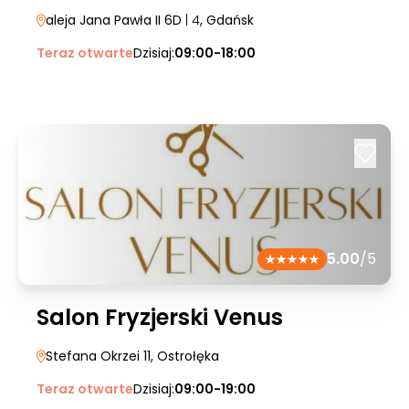
aleja Jana Pawła II 6D
| 4
, Gdańsk
Teraz otwarte
Dzisiaj:
09:00-18:00
5.00
/5
Salon Fryzjerski Venus
Stefana Okrzei 11
, Ostrołęka
Teraz otwarte
Dzisiaj:
09:00-19:00