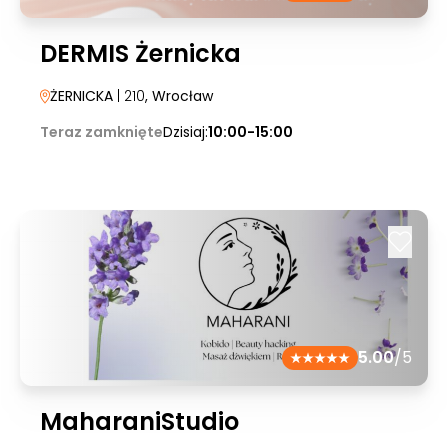
DERMIS Żernicka
ŻERNICKA
| 210
, Wrocław
Teraz zamknięte
Dzisiaj:
10:00-15:00
5.00
/5
MaharaniStudio