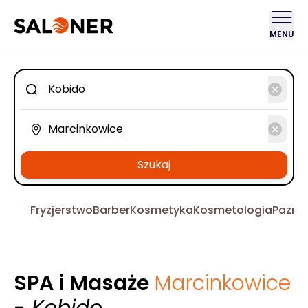
MENU
Szukaj
Fryzjerstwo
Barber
Kosmetyka
Kosmetologia
Pazno
SPA i Masaże
Marcinkowice