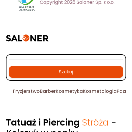
Copyright 2026 Saloner Sp. z o.o.
Szukaj
Fryzjerstwo
Barber
Kosmetyka
Kosmetologia
Pazno
Tatuaż i Piercing
Stróża
-