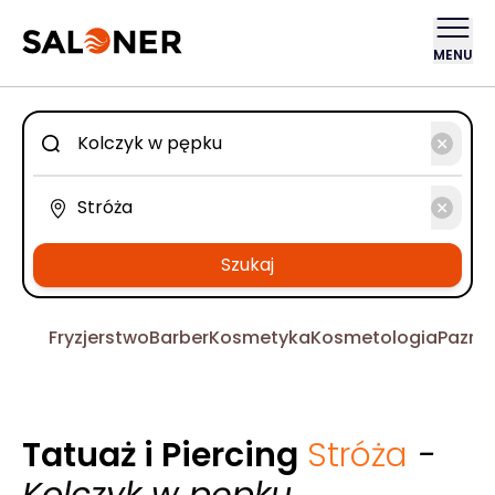
MENU
Szukaj
Fryzjerstwo
Barber
Kosmetyka
Kosmetologia
Pazno
Tatuaż i Piercing
Stróża
-