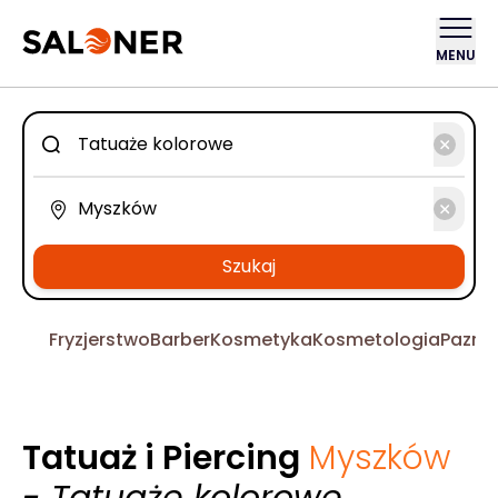
MENU
Szukaj
Fryzjerstwo
Barber
Kosmetyka
Kosmetologia
Pazno
Tatuaż i Piercing
Myszków