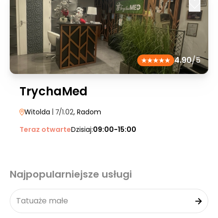
4.90
/5
TrychaMed
Witolda
| 7/1.02
, Radom
Teraz otwarte
Dzisiaj:
09:00-15:00
Najpopularniejsze usługi
Tatuaże małe