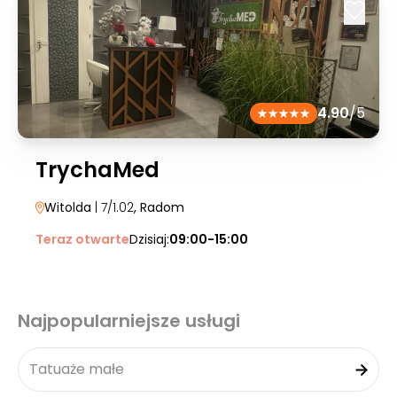
4.90
/5
TrychaMed
Witolda
| 7/1.02
, Radom
Teraz otwarte
Dzisiaj:
09:00-15:00
Najpopularniejsze usługi
Tatuaże małe