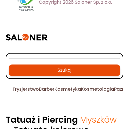
Copyright 2026 Saloner Sp. z o.o.
Szukaj
Fryzjerstwo
Barber
Kosmetyka
Kosmetologia
Pazno
Tatuaż i Piercing
Myszków