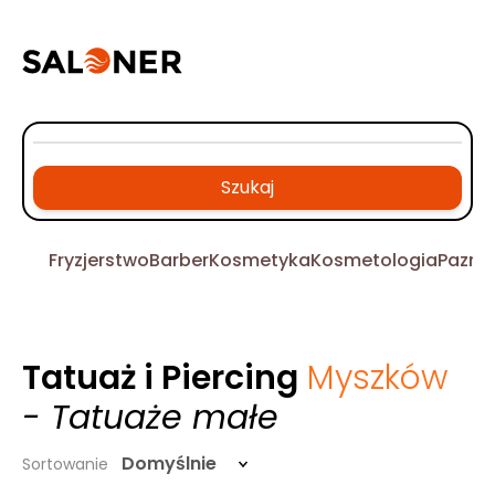
Szukaj
Fryzjerstwo
Barber
Kosmetyka
Kosmetologia
Pazno
Tatuaż i Piercing
Myszków
- Tatuaże małe
Domyślnie
Sortowanie