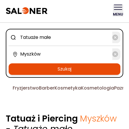
MENU
Szukaj
Fryzjerstwo
Barber
Kosmetyka
Kosmetologia
Pazno
Tatuaż i Piercing
Myszków