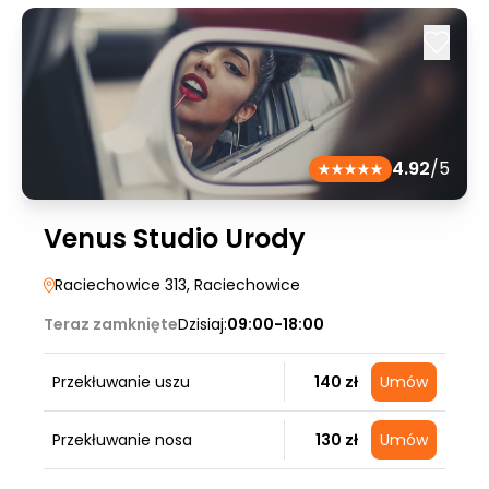
4.92
/5
Venus Studio Urody
Raciechowice 313
, Raciechowice
Teraz zamknięte
Dzisiaj:
09:00-18:00
Przekłuwanie uszu
140 zł
Umów
Przekłuwanie nosa
130 zł
Umów