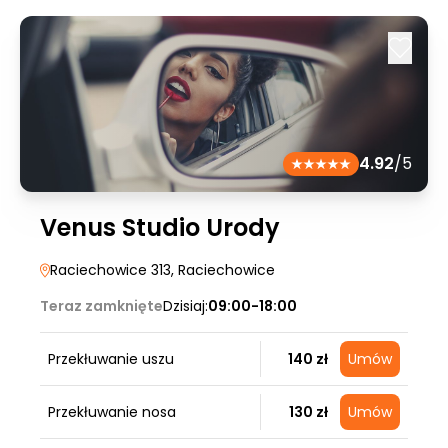
4.92
/5
Venus Studio Urody
Raciechowice 313
, Raciechowice
Teraz zamknięte
Dzisiaj:
09:00-18:00
Przekłuwanie uszu
140 zł
Umów
Przekłuwanie nosa
130 zł
Umów