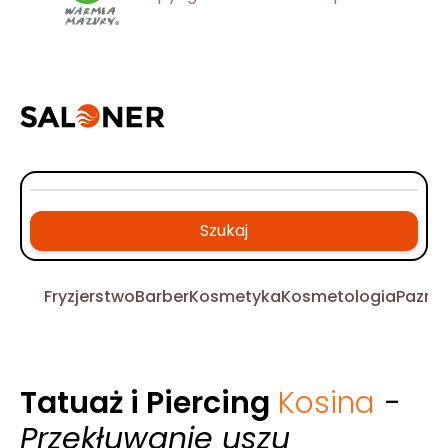
Szukaj
Fryzjerstwo
Barber
Kosmetyka
Kosmetologia
Pazno
Tatuaż i Piercing
Kosina
-
Przekłuwanie uszu