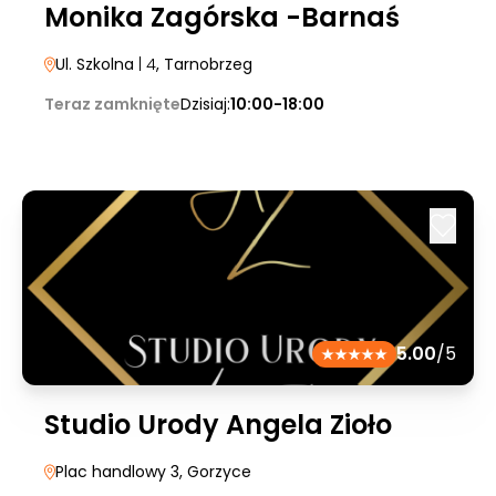
Monika Zagórska -Barnaś
Ul. Szkolna
| 4
, Tarnobrzeg
Teraz zamknięte
Dzisiaj:
10:00-18:00
5.00
/5
Studio Urody Angela Zioło
Plac handlowy 3
, Gorzyce