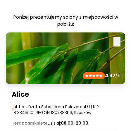
Poniżej prezentujemy salony z miejscowości w
pobliżu:
4.92
/5
Alice
ul. bp. Józefa Sebastiana Pelczara 4/1
| NIP
8133415201 REGON 180788356
, Rzeszów
Teraz zamknięte
Dzisiaj:
08:00-20:00