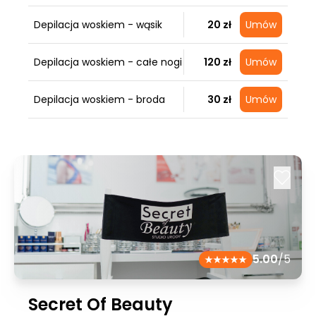
Depilacja woskiem - wąsik
20 zł
Umów
Depilacja woskiem - całe nogi
120 zł
Umów
Depilacja woskiem - broda
30 zł
Umów
5.00
/5
Secret Of Beauty