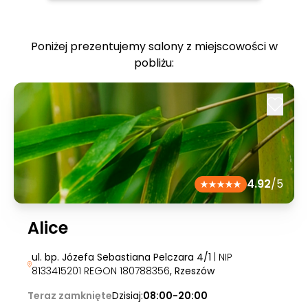
Poniżej prezentujemy salony z miejscowości w
pobliżu:
4.92
/5
Alice
ul. bp. Józefa Sebastiana Pelczara 4/1
| NIP
8133415201 REGON 180788356
, Rzeszów
Teraz zamknięte
Dzisiaj:
08:00-20:00