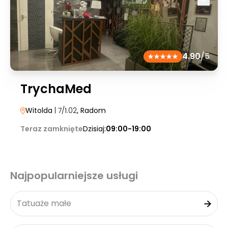
4.90
/5
TrychaMed
Witolda
| 7/1.02
, Radom
Teraz zamknięte
Dzisiaj:
09:00-19:00
Najpopularniejsze usługi
Tatuaże małe