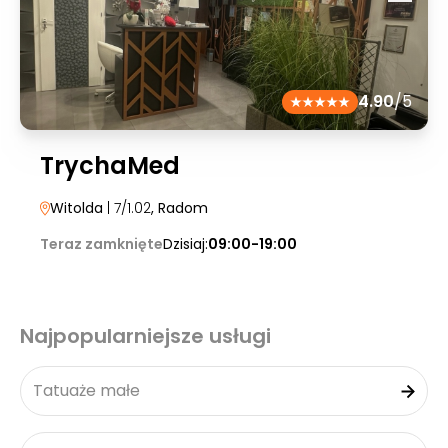
4.90
/5
TrychaMed
Witolda
| 7/1.02
, Radom
Teraz zamknięte
Dzisiaj:
09:00-19:00
Najpopularniejsze usługi
Tatuaże małe