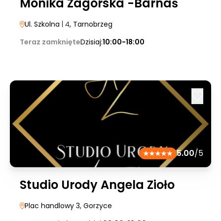
Monika Zagórska -Barnaś
Ul. Szkolna
| 4
, Tarnobrzeg
Teraz zamknięte
Dzisiaj:
10:00-18:00
5.00
/5
Studio Urody Angela Zioło
Plac handlowy 3
, Gorzyce