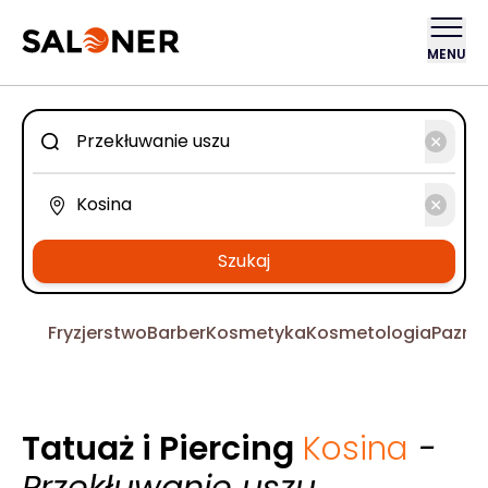
MENU
Szukaj
Fryzjerstwo
Barber
Kosmetyka
Kosmetologia
Pazno
Tatuaż i Piercing
Kosina
-