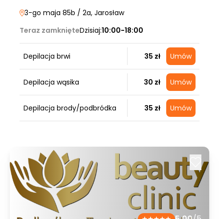
3-go maja 85b / 2a
, Jarosław
Teraz zamknięte
Dzisiaj:
10:00-18:00
Depilacja brwi
35 zł
Umów
Depilacja wąsika
30 zł
Umów
Depilacja brody/podbródka
35 zł
Umów
5.00
/5