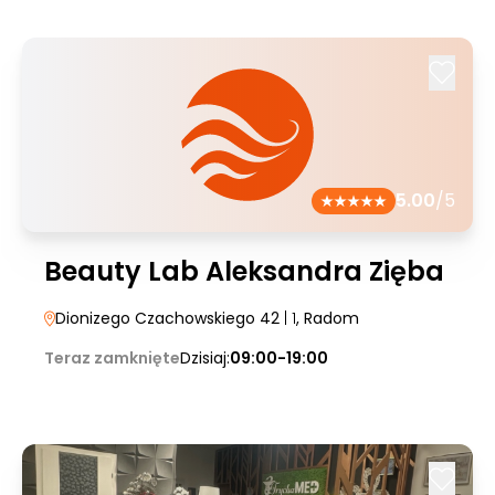
5.00
/5
Beauty Lab Aleksandra Zięba
Dionizego Czachowskiego 42
| 1
, Radom
Teraz zamknięte
Dzisiaj:
09:00-19:00