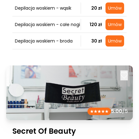
Depilacja woskiem - wąsik
20 zł
Umów
Depilacja woskiem - całe nogi
120 zł
Umów
Depilacja woskiem - broda
30 zł
Umów
5.00
/5
Secret Of Beauty