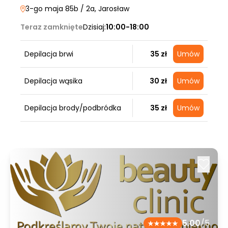
3-go maja 85b / 2a
, Jarosław
Teraz zamknięte
Dzisiaj:
10:00-18:00
Depilacja brwi
35 zł
Umów
Depilacja wąsika
30 zł
Umów
Depilacja brody/podbródka
35 zł
Umów
5.00
/5