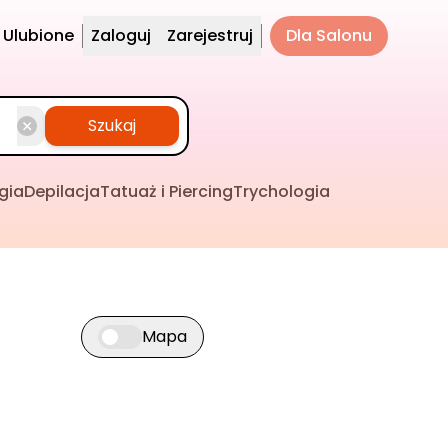
Ulubione
Zaloguj
Zarejestruj
Dla Salonu
Szukaj
gia
Depilacja
Tatuaż i Piercing
Trychologia
Mapa
Przełącz widok mapy