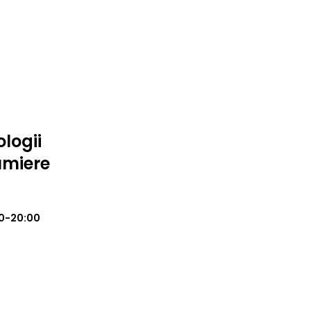
logii
umiere
0-20:00