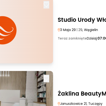
Studio Urody Wł
3 Maja 29
| 29
, Węgielin
Teraz zamknięte
Dzisiaj:
07:0
Żaklina Beauty
Januszkowice 21
, Tuczępy