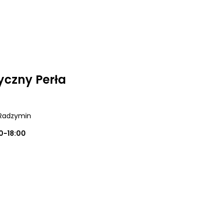
czny Perła
 Radzymin
0-18:00