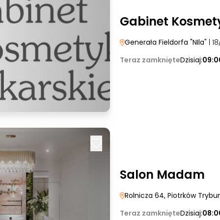
Gabinet Kosmety
Generała Fieldorfa "NIla"
| 18
Teraz zamknięte
Dzisiaj:
09:0
Salon Madam
Rolnicza 64
, Piotrków Trybun
Teraz zamknięte
Dzisiaj:
08:0