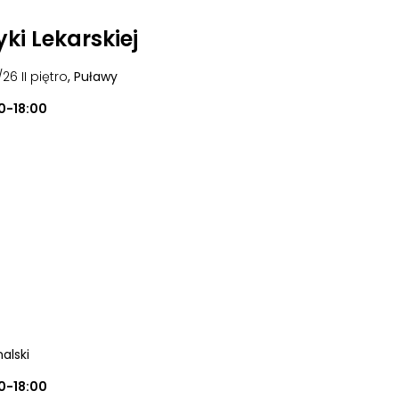
ki Lekarskiej
/26 II piętro
, Puławy
0-18:00
alski
0-18:00