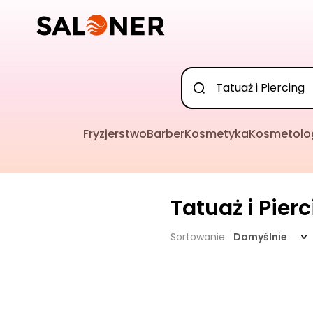
Fryzjerstwo
Barber
Kosmetyka
Kosmetolo
Tatuaż i Pier
Sortowanie
Domyślnie