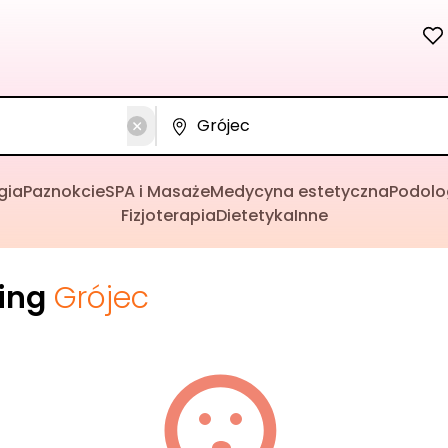
gia
Paznokcie
SPA i Masaże
Medycyna estetyczna
Podolo
Fizjoterapia
Dietetyka
Inne
cing
Grójec