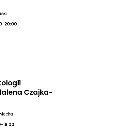
awa
0-20:00
ologii
alena Czajka-
wiecka
0-18:00