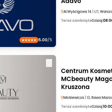
Adavo
Al.Wyścigowa 14
| U7
, Warsz
Teraz zamknięte
Dzisiaj:
08:0
5.00
/5
Centrum Kosmet
MCbeauty Magd
Kruszona
Mickiewicza
| 13
, Rawa Mazo
Teraz zamknięte
Dzisiaj:
10:0