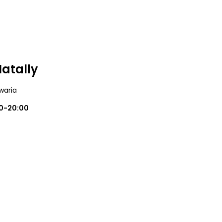
Natally
waria
0-20:00