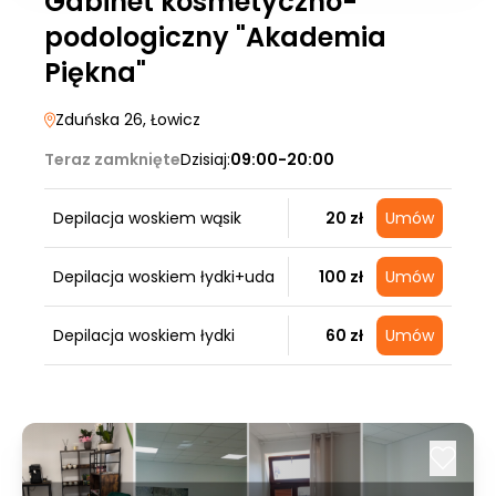
Gabinet kosmetyczno-
podologiczny "Akademia
Piękna"
Zduńska 26
, Łowicz
Teraz zamknięte
Dzisiaj:
09:00-20:00
Depilacja woskiem wąsik
20 zł
Umów
Depilacja woskiem łydki+uda
100 zł
Umów
Depilacja woskiem łydki
60 zł
Umów