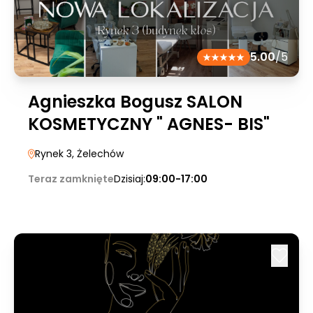
5.00
/5
Agnieszka Bogusz SALON
KOSMETYCZNY " AGNES- BIS"
Rynek 3
, Żelechów
Teraz zamknięte
Dzisiaj:
09:00-17:00