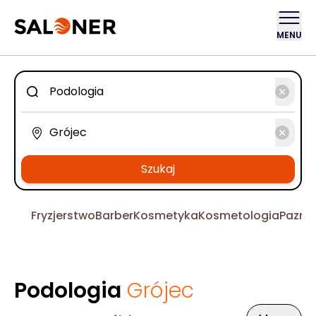
MENU
Szukaj
Fryzjerstwo
Barber
Kosmetyka
Kosmetologia
Pazno
Podologia
Grójec