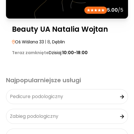
5.00
/5
Beauty UA Natalia Wojtan
Oś Wiślana 33
| 8
, Dęblin
Teraz zamknięte
Dzisiaj:
10:00-18:00
Najpopularniejsze usługi
Pedicure podologiczny
Zabieg podologiczny