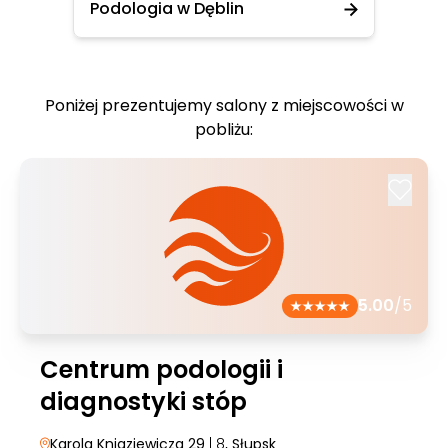
Podologia w Dęblin
Poniżej prezentujemy salony z miejscowości w
pobliżu:
5.00
/5
Centrum podologii i
diagnostyki stóp
Karola Kniaziewicza 29
| 8
, Słupsk