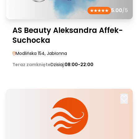
5.00
/5
AS Beauty Aleksandra Affek-
Suchocka
Modlińska 154
, Jabłonna
Teraz zamknięte
Dzisiaj:
08:00-22:00