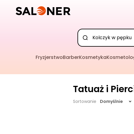
Fryzjerstwo
Barber
Kosmetyka
Kosmetolo
Tatuaż i Pier
Sortowanie
Domyślnie