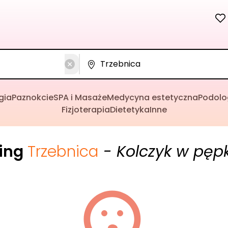
gia
Paznokcie
SPA i Masaże
Medycyna estetyczna
Podolo
Fizjoterapia
Dietetyka
Inne
cing
Trzebnica
- Kolczyk w pęp