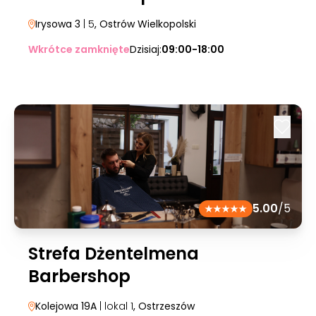
Irysowa 3
| 5
, Ostrów Wielkopolski
Wkrótce zamknięte
Dzisiaj:
09:00-18:00
5.00
/5
Strefa Dżentelmena
Barbershop
Kolejowa 19A
| lokal 1
, Ostrzeszów