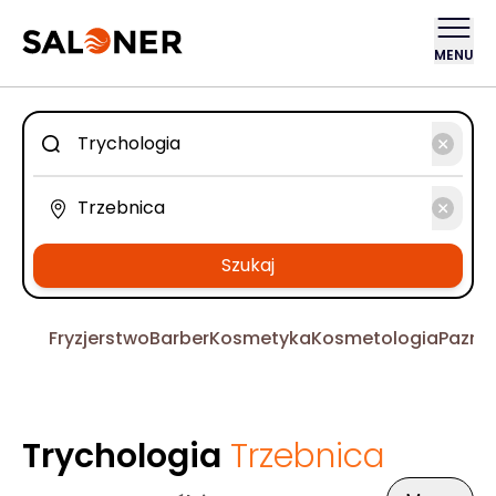
MENU
Szukaj
Fryzjerstwo
Barber
Kosmetyka
Kosmetologia
Pazno
Trychologia
Trzebnica