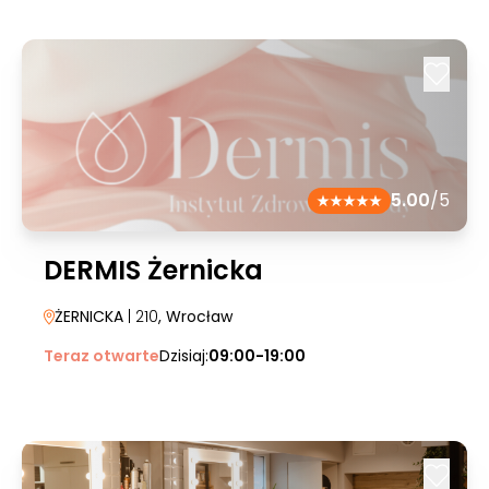
5.00
/5
DERMIS Żernicka
ŻERNICKA
| 210
, Wrocław
Teraz otwarte
Dzisiaj:
09:00-19:00