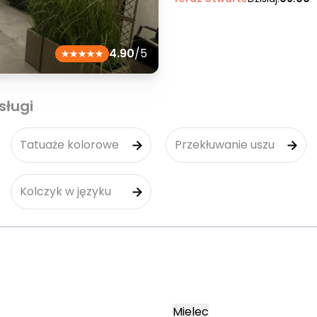
4.90
/5
sługi
Tatuaże kolorowe
Przekłuwanie uszu
Kolczyk w języku
Mielec