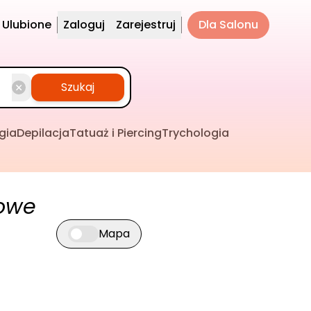
Ulubione
Zaloguj
Zarejestruj
Dla Salonu
Szukaj
gia
Depilacja
Tatuaż i Piercing
Trychologia
rowe
Mapa
Przełącz widok mapy