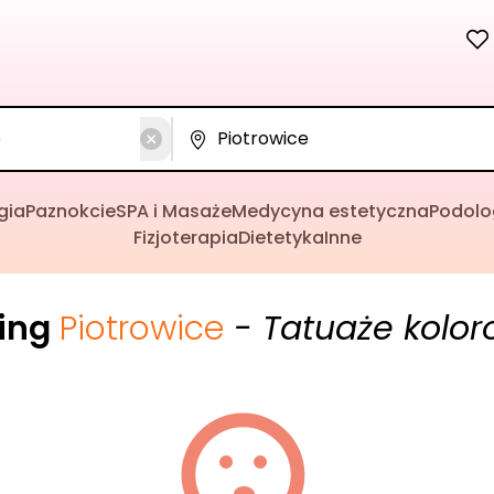
gia
Paznokcie
SPA i Masaże
Medycyna estetyczna
Podolo
Fizjoterapia
Dietetyka
Inne
cing
Piotrowice
- Tatuaże kolo