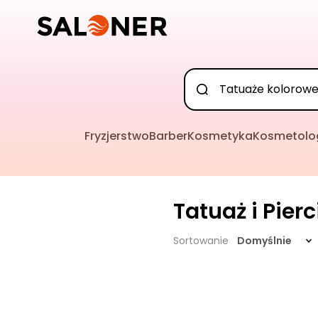
Fryzjerstwo
Barber
Kosmetyka
Kosmetolo
Tatuaż i Pier
Sortowanie
Domyślnie