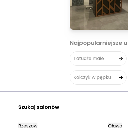
Najpopularniejsze u
Tatuaże małe
Kolczyk w pępku
Szukaj salonów
Rzeszów
Oława