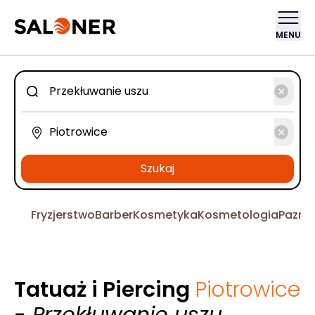
MENU
Szukaj
Fryzjerstwo
Barber
Kosmetyka
Kosmetologia
Pazno
Tatuaż i Piercing
Piotrowice