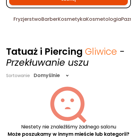
Fryzjerstwo
Barber
Kosmetyka
Kosmetologia
Pazno
Tatuaż i Piercing
Gliwice
-
Przekłuwanie uszu
Domyślnie
Sortowanie
Niestety nie znaleźliśmy żadnego salonu
Może poszukamy w innym mieście lub kategorii?