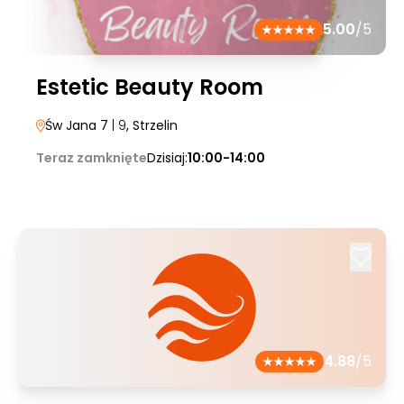
5.00
/5
Estetic Beauty Room
Św Jana 7
| 9
, Strzelin
Teraz zamknięte
Dzisiaj:
10:00-14:00
4.88
/5