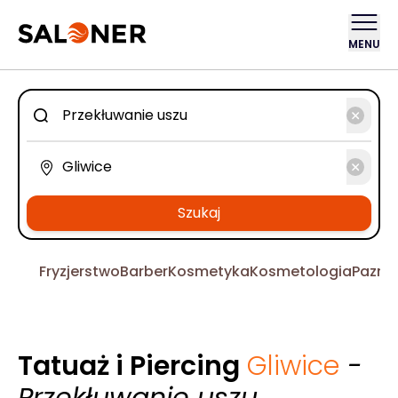
MENU
Szukaj
Fryzjerstwo
Barber
Kosmetyka
Kosmetologia
Pazno
Tatuaż i Piercing
Gliwice
-