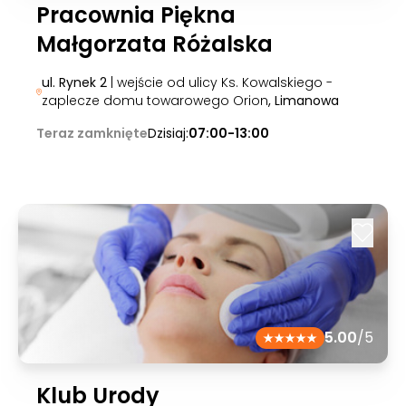
Pracownia Piękna
Małgorzata Różalska
ul. Rynek 2
| wejście od ulicy Ks. Kowalskiego -
zaplecze domu towarowego Orion
, Limanowa
Teraz zamknięte
Dzisiaj:
07:00-13:00
5.00
/5
Klub Urody