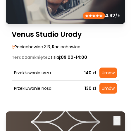
4.92
/5
Venus Studio Urody
Raciechowice 313
, Raciechowice
Teraz zamknięte
Dzisiaj:
09:00-14:00
Przekłuwanie uszu
140 zł
Umów
Przekłuwanie nosa
130 zł
Umów