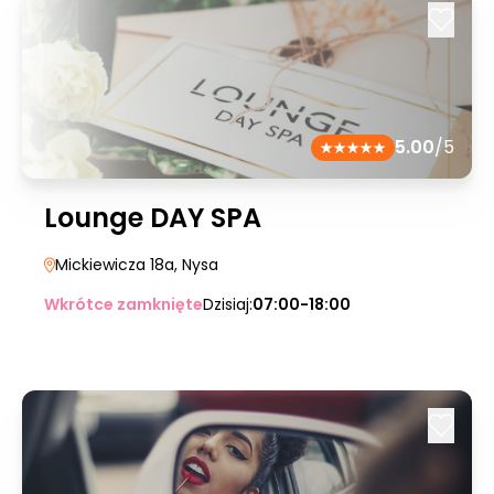
5.00
/5
Lounge DAY SPA
Mickiewicza 18a
, Nysa
Wkrótce zamknięte
Dzisiaj:
07:00-18:00