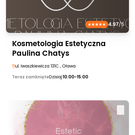
4.97
/5
Kosmetologia Estetyczna
Paulina Chatys
ul. Iwaszkiewicza 131C
, Oława
Teraz zamknięte
Dzisiaj:
10:00-15:00