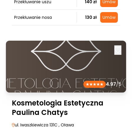
Przekłuwanie uszu
140 zł
Umów
Przekłuwanie nosa
130 zł
Umów
4.97
/5
Kosmetologia Estetyczna
Paulina Chatys
ul. Iwaszkiewicza 131C
, Oława