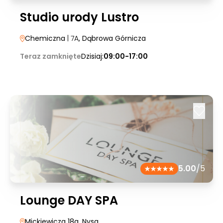
Studio urody Lustro
Chemiczna
| 7A
, Dąbrowa Górnicza
Teraz zamknięte
Dzisiaj:
09:00-17:00
5.00
/5
Lounge DAY SPA
Mickiewicza 18a
, Nysa