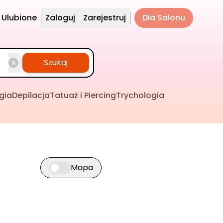
Ulubione
Zaloguj
Zarejestruj
Dla Salonu
Szukaj
gia
Depilacja
Tatuaż i Piercing
Trychologia
Mapa
Przełącz widok mapy