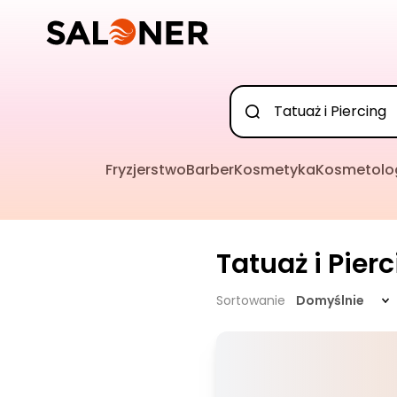
Fryzjerstwo
Barber
Kosmetyka
Kosmetolo
Tatuaż i Pier
Sortowanie
Domyślnie