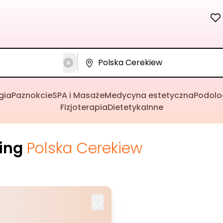
gia
Paznokcie
SPA i Masaże
Medycyna estetyczna
Podolo
Fizjoterapia
Dietetyka
Inne
cing
Polska Cerekiew