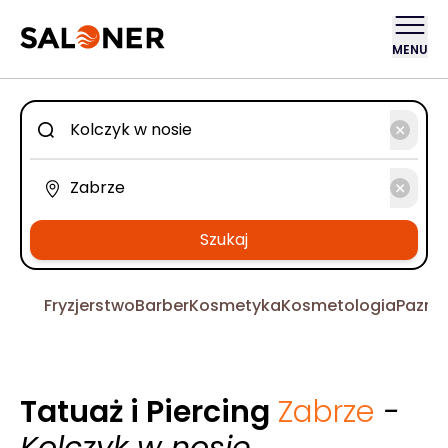
MENU
Szukaj
Fryzjerstwo
Barber
Kosmetyka
Kosmetologia
Pazno
Tatuaż i Piercing
Zabrze
-