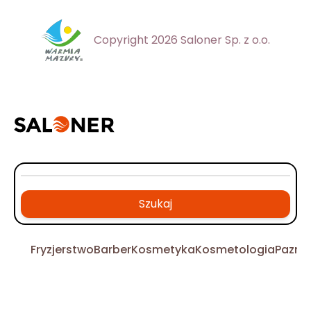
Copyright 2026 Saloner Sp. z o.o.
Szukaj
Fryzjerstwo
Barber
Kosmetyka
Kosmetologia
Pazno