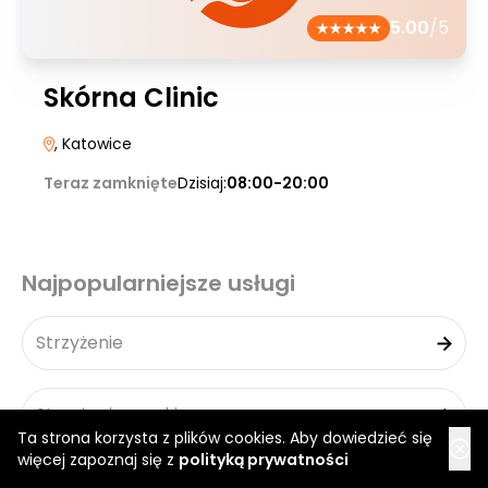
5.00
/5
Skórna Clinic
, Katowice
Teraz zamknięte
Dzisiaj:
08:00-20:00
Najpopularniejsze usługi
Strzyżenie
Strzyżenie męskie
Ta strona korzysta z plików cookies. Aby dowiedzieć się
więcej zapoznaj się z
polityką prywatności
Strzyżenie damskie