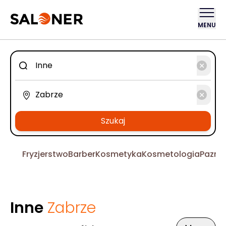
MENU
Szukaj
Fryzjerstwo
Barber
Kosmetyka
Kosmetologia
Pazno
Inne
Zabrze