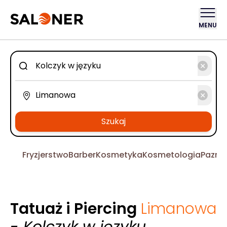
MENU
Szukaj
Fryzjerstwo
Barber
Kosmetyka
Kosmetologia
Pazno
Tatuaż i Piercing
Limanowa