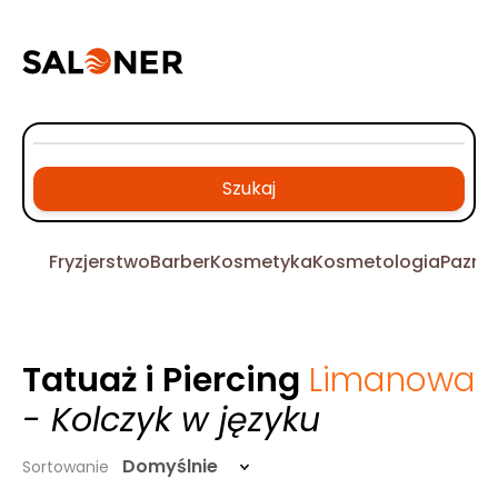
Szukaj
Fryzjerstwo
Barber
Kosmetyka
Kosmetologia
Pazno
Tatuaż i Piercing
Limanowa
- Kolczyk w języku
Domyślnie
Sortowanie