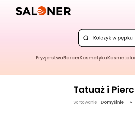
Fryzjerstwo
Barber
Kosmetyka
Kosmetolo
Tatuaż i Pier
Sortowanie
Domyślnie