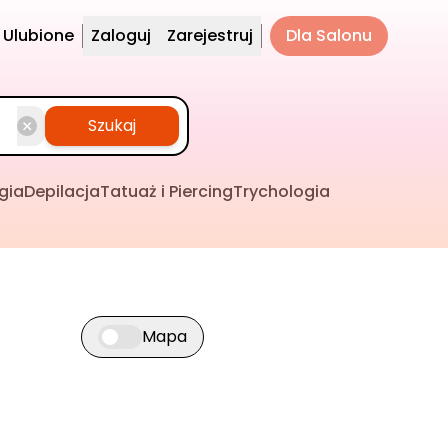
Ulubione
Zaloguj
Zarejestruj
Dla Salonu
Szukaj
gia
Depilacja
Tatuaż i Piercing
Trychologia
Mapa
Przełącz widok mapy