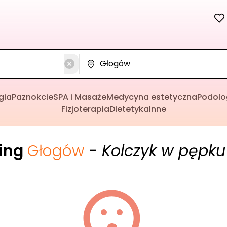
gia
Paznokcie
SPA i Masaże
Medycyna estetyczna
Podolo
Fizjoterapia
Dietetyka
Inne
cing
Głogów
- Kolczyk w pępku