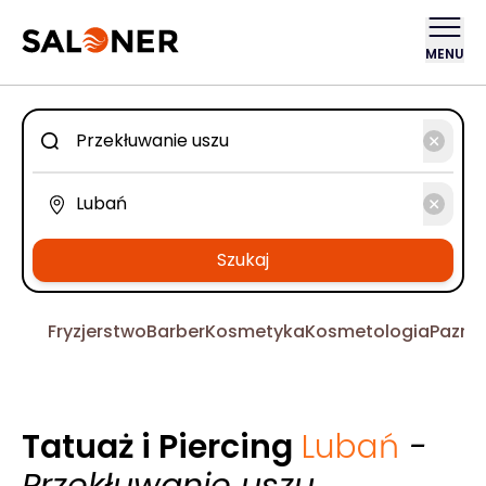
MENU
Szukaj
Fryzjerstwo
Barber
Kosmetyka
Kosmetologia
Pazno
Tatuaż i Piercing
Lubań
-