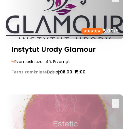
5.00
/5
Instytut Urody Glamour
Rzemieślnicza
| 45
, Przemęt
Teraz zamknięte
Dzisiaj:
08:00-15:00