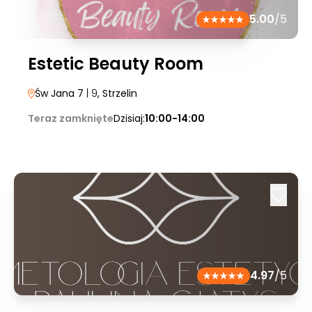
5.00
/5
Estetic Beauty Room
Św Jana 7
| 9
, Strzelin
Teraz zamknięte
Dzisiaj:
10:00-14:00
4.97
/5