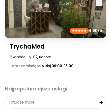
4.90
/5
TrychaMed
Witolda
| 7/1.02
, Radom
Teraz zamknięte
Dzisiaj:
09:00-15:00
Najpopularniejsze usługi
Tatuaże małe