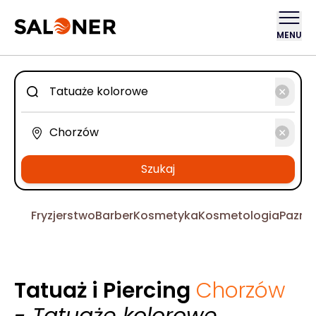
MENU
Szukaj
Fryzjerstwo
Barber
Kosmetyka
Kosmetologia
Pazno
Tatuaż i Piercing
Chorzów