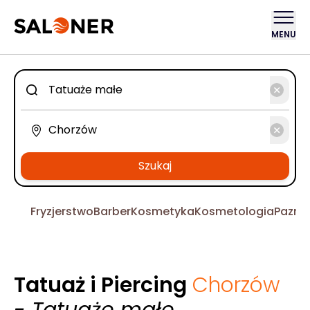
MENU
Szukaj
Fryzjerstwo
Barber
Kosmetyka
Kosmetologia
Pazno
Tatuaż i Piercing
Chorzów