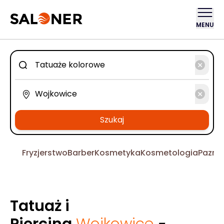
MENU
Szukaj
Fryzjerstwo
Barber
Kosmetyka
Kosmetologia
Pazno
Tatuaż i