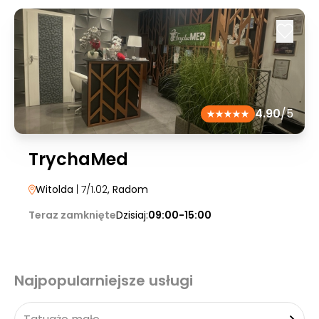
4.90
/5
TrychaMed
Witolda
| 7/1.02
, Radom
Teraz zamknięte
Dzisiaj:
09:00-15:00
Najpopularniejsze usługi