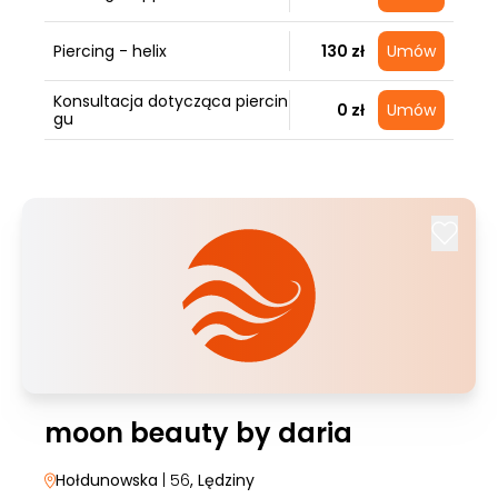
Piercing - helix
130 zł
Umów
Konsultacja dotycząca piercin
0 zł
Umów
gu
moon beauty by daria
Hołdunowska
| 56
, Lędziny