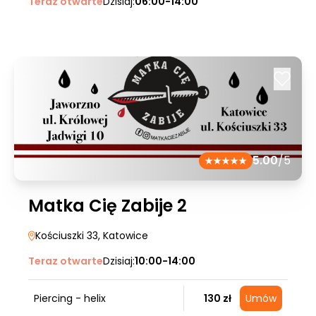
Teraz otwarte
Dzisiaj:
06:00-14:00
5.00
/5
Matka Cię Zabije 2
Kościuszki 33
, Katowice
Teraz otwarte
Dzisiaj:
10:00-14:00
Piercing - helix
130 zł
Umów