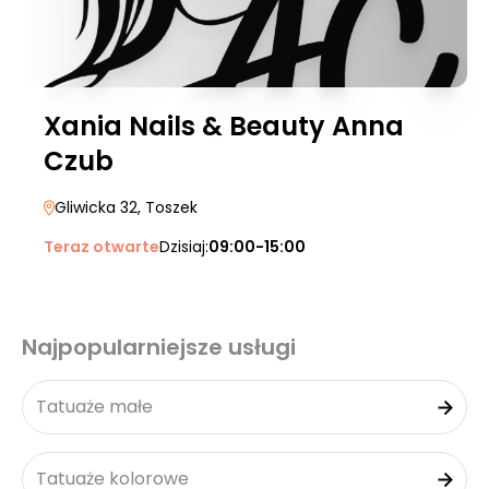
Xania Nails & Beauty Anna
Czub
Gliwicka 32
, Toszek
Teraz otwarte
Dzisiaj:
09:00-15:00
Najpopularniejsze usługi
Tatuaże małe
Tatuaże kolorowe