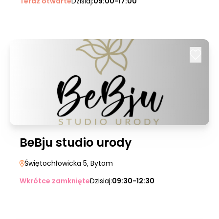
Teraz otwarte
Dzisiaj:
09:00-17:00
BeBju studio urody
Świętochłowicka 5
, Bytom
Wkrótce zamknięte
Dzisiaj:
09:30-12:30