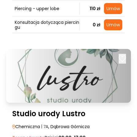
Piercing - upper lobe
110 zł
Umów
Konsultacja dotycząca piercin
0 zł
Umów
gu
Studio urody Lustro
Chemiczna
| 7A
, Dąbrowa Górnicza