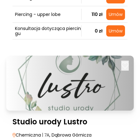
Piercing - upper lobe
110 zł
Umów
Konsultacja dotycząca piercin
0 zł
Umów
gu
Studio urody Lustro
Chemiczna
| 7A
, Dąbrowa Górnicza