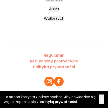
Jasło
Wałbrzych
Regulamin
Regulaminy promocyjne
Polityka prywatności
Ta strona korzysta z plików cookies. Aby dowiedzieć się
Copyright 2026 Saloner Sp. z o.o.
więcej zapoznaj się z
polityką prywatności