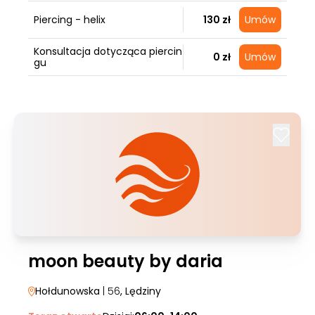
Piercing - helix
130 zł
Umów
Konsultacja dotycząca piercin
0 zł
Umów
gu
moon beauty by daria
Hołdunowska
| 56
, Lędziny