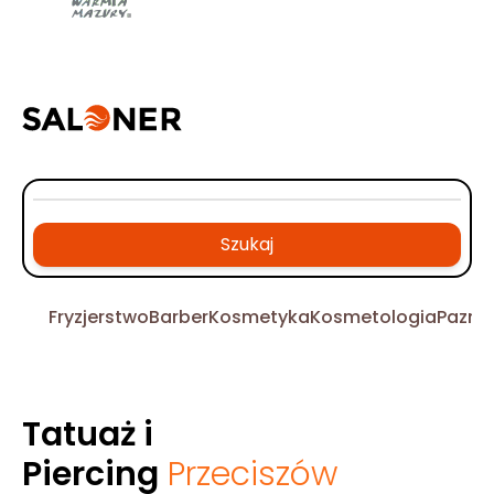
Szukaj
Fryzjerstwo
Barber
Kosmetyka
Kosmetologia
Pazno
Tatuaż i
Piercing
Przeciszów