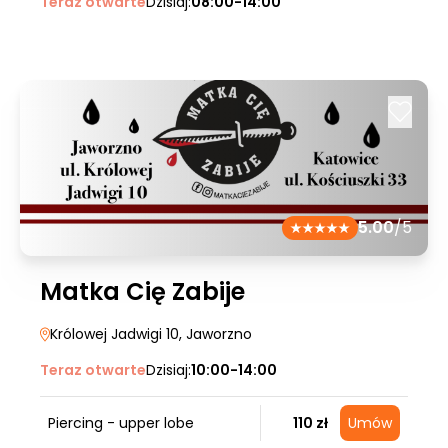
Teraz otwarte
Dzisiaj:
08:00-14:00
5.00
/5
Matka Cię Zabije
Królowej Jadwigi 10
, Jaworzno
Teraz otwarte
Dzisiaj:
10:00-14:00
Piercing - upper lobe
110 zł
Umów