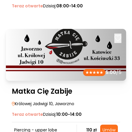
Teraz otwarte
Dzisiaj:
08:00-14:00
5.00
/5
Matka Cię Zabije
Królowej Jadwigi 10
, Jaworzno
Teraz otwarte
Dzisiaj:
10:00-14:00
Piercing - upper lobe
110 zł
Umów