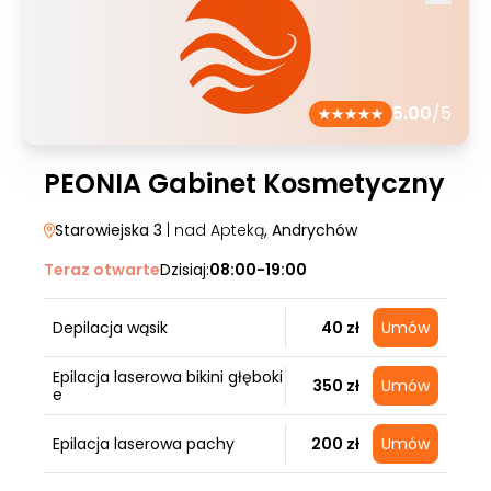
5.00
/5
PEONIA Gabinet Kosmetyczny
Starowiejska 3
| nad Apteką
, Andrychów
Teraz otwarte
Dzisiaj:
08:00-19:00
Depilacja wąsik
40 zł
Umów
Epilacja laserowa bikini głęboki
350 zł
Umów
e
Epilacja laserowa pachy
200 zł
Umów