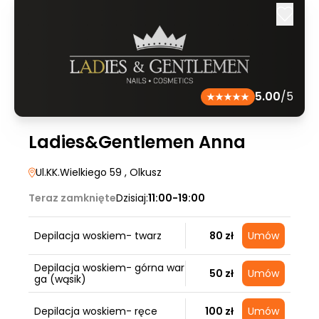
5.00
/5
Ladies&Gentlemen Anna
Ul.KK.Wielkiego 59
, Olkusz
Teraz zamknięte
Dzisiaj:
11:00-19:00
Depilacja woskiem- twarz
80 zł
Umów
Depilacja woskiem- górna war
50 zł
Umów
ga (wąsik)
Depilacja woskiem- ręce
100 zł
Umów