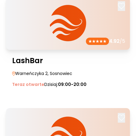
4.92
/5
LashBar
Warneńczyka 2
, Sosnowiec
Teraz otwarte
Dzisiaj:
09:00-20:00