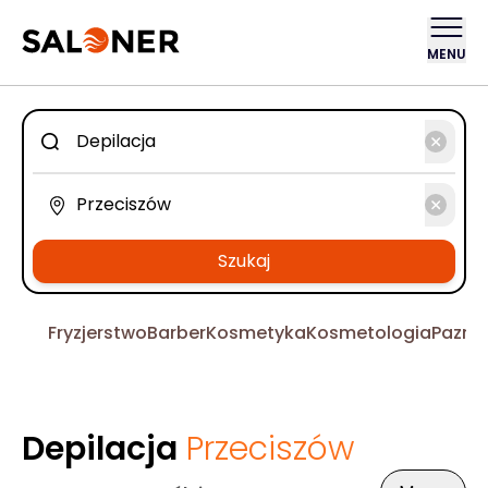
MENU
Szukaj
Fryzjerstwo
Barber
Kosmetyka
Kosmetologia
Pazno
Depilacja
Przeciszów