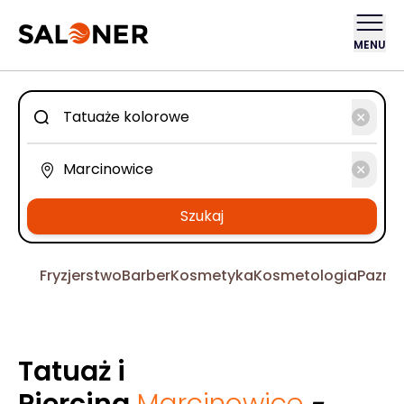
MENU
Szukaj
Fryzjerstwo
Barber
Kosmetyka
Kosmetologia
Pazno
Tatuaż i