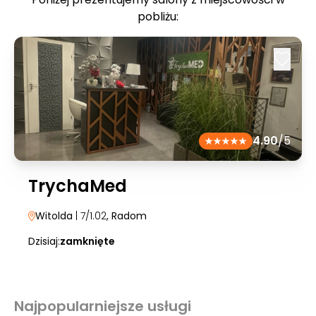
pobliżu:
4.90
/5
TrychaMed
Witolda
| 7/1.02
, Radom
Dzisiaj:
zamknięte
Najpopularniejsze usługi