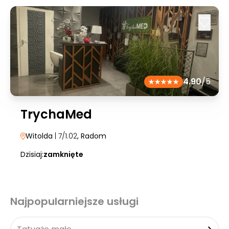
4.90
/5
TrychaMed
Witolda
| 7/1.02
, Radom
Dzisiaj:
zamknięte
Najpopularniejsze usługi