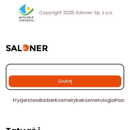
Copyright 2026 Saloner Sp. z o.o.
Szukaj
Fryzjerstwo
Barber
Kosmetyka
Kosmetologia
Pazno