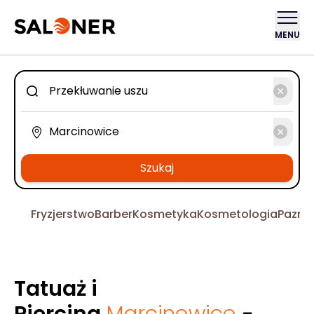
MENU
Szukaj
Fryzjerstwo
Barber
Kosmetyka
Kosmetologia
Pazno
Tatuaż i