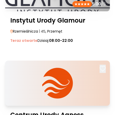
5.00
/5
Instytut Urody Glamour
Rzemieślnicza
| 45
, Przemęt
Teraz otwarte
Dzisiaj:
08:00-22:00
Centrum Urody Agness