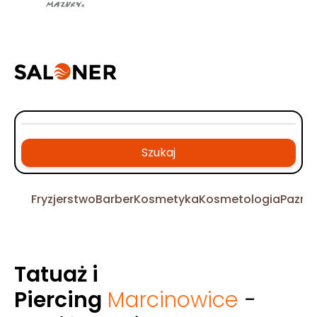
Szukaj
Fryzjerstwo
Barber
Kosmetyka
Kosmetologia
Pazno
Tatuaż i
Piercing
Marcinowice
-