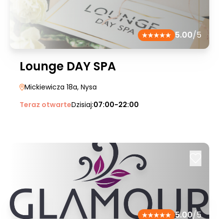
5.00
/5
Lounge DAY SPA
Mickiewicza 18a
, Nysa
Teraz otwarte
Dzisiaj:
07:00-22:00
5.00
/5