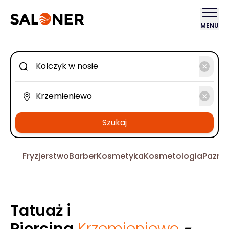
MENU
Szukaj
Fryzjerstwo
Barber
Kosmetyka
Kosmetologia
Pazno
Tatuaż i