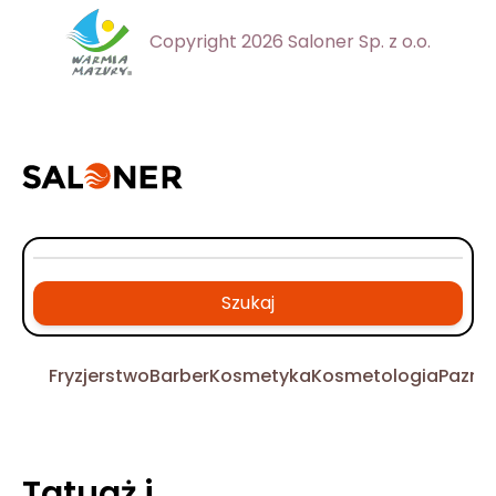
Copyright 2026 Saloner Sp. z o.o.
Szukaj
Fryzjerstwo
Barber
Kosmetyka
Kosmetologia
Pazno
Tatuaż i