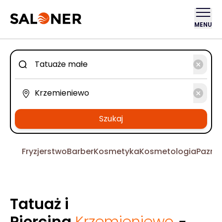
MENU
Szukaj
Fryzjerstwo
Barber
Kosmetyka
Kosmetologia
Pazno
Tatuaż i