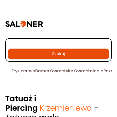
Szukaj
Fryzjerstwo
Barber
Kosmetyka
Kosmetologia
Pazno
Tatuaż i
Piercing
Krzemieniewo
-