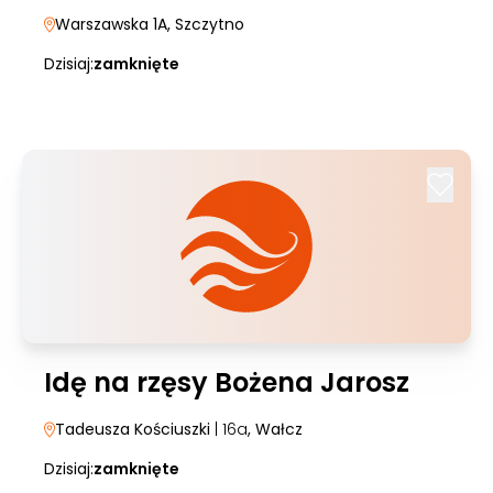
Warszawska 1A
, Szczytno
Dzisiaj:
zamknięte
Idę na rzęsy Bożena Jarosz
Tadeusza Kościuszki
| 16a
, Wałcz
Dzisiaj:
zamknięte