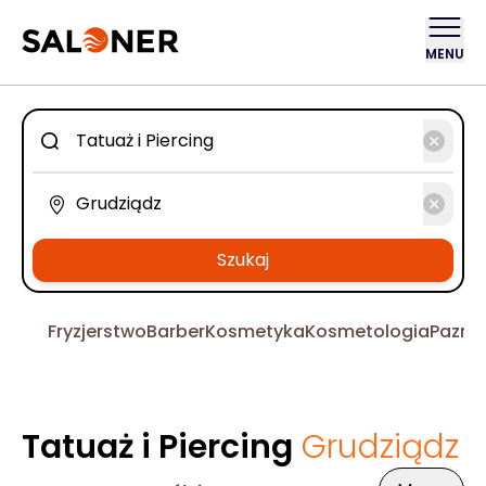
MENU
Szukaj
Fryzjerstwo
Barber
Kosmetyka
Kosmetologia
Pazno
Tatuaż i Piercing
Grudziądz