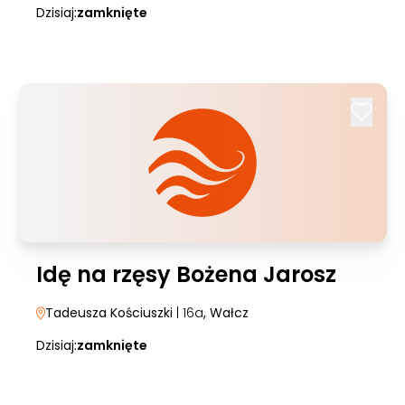
Dzisiaj:
zamknięte
Idę na rzęsy Bożena Jarosz
Tadeusza Kościuszki
| 16a
, Wałcz
Dzisiaj:
zamknięte