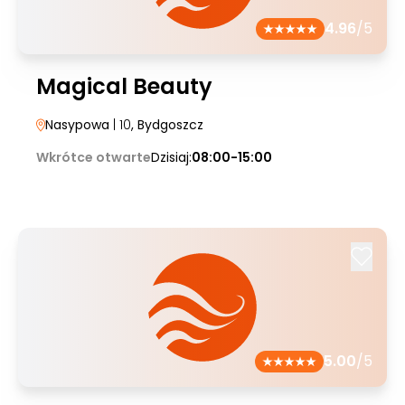
4.96
/5
Magical Beauty
Nasypowa
| 10
, Bydgoszcz
Wkrótce otwarte
Dzisiaj:
08:00-15:00
5.00
/5