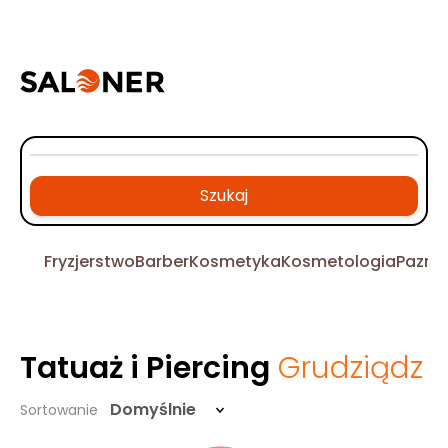
Szukaj
Fryzjerstwo
Barber
Kosmetyka
Kosmetologia
Pazno
Tatuaż i Piercing
Grudziądz
Domyślnie
Sortowanie