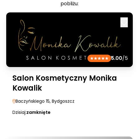
pobliżu:
5.00
/5
Salon Kosmetyczny Monika
Kowalik
Baczyńskiego 15
, Bydgoszcz
Dzisiaj:
zamknięte