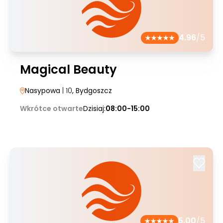
4.96
/5
Magical Beauty
Nasypowa
| 10
, Bydgoszcz
Wkrótce otwarte
Dzisiaj:
08:00-15:00
5.00
/5