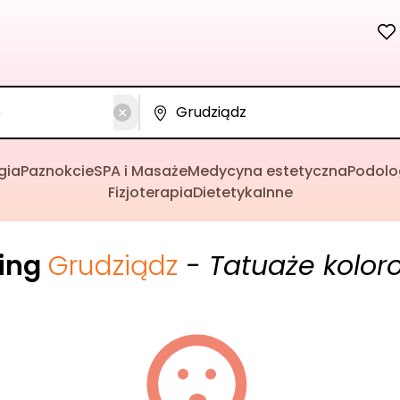
gia
Paznokcie
SPA i Masaże
Medycyna estetyczna
Podolo
Fizjoterapia
Dietetyka
Inne
cing
Grudziądz
- Tatuaże kolor