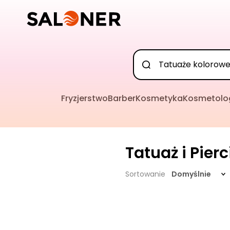
Fryzjerstwo
Barber
Kosmetyka
Kosmetolo
Tatuaż i Pier
Sortowanie
Domyślnie