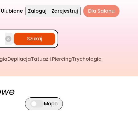
Ulubione
Zaloguj
Zarejestruj
Dla Salonu
Szukaj
gia
Depilacja
Tatuaż i Piercing
Trychologia
owe
Mapa
Przełącz widok mapy