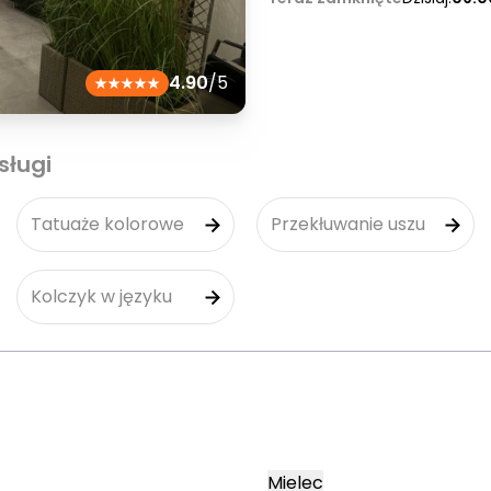
4.90
/5
sługi
Tatuaże kolorowe
Przekłuwanie uszu
Kolczyk w języku
Mielec