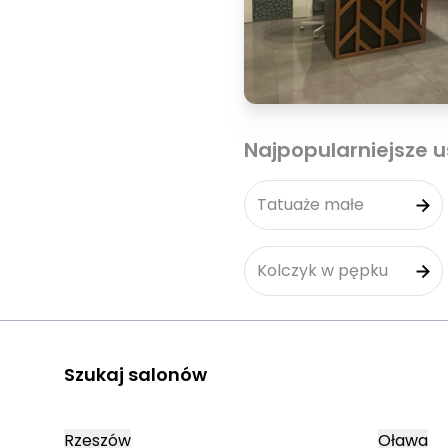
Najpopularniejsze u
Tatuaże małe
Kolczyk w pępku
Szukaj salonów
Rzeszów
Oława