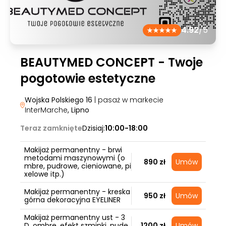
4.92
/5
BEAUTYMED CONCEPT - Twoje
pogotowie estetyczne
Wojska Polskiego 16
| pasaż w markecie
InterMarche
, Lipno
Teraz zamknięte
Dzisiaj:
10:00-18:00
Makijaż permanentny - brwi
metodami maszynowymi (o
890 zł
Umów
mbre, pudrowe, cieniowane, pi
xelowe itp.)
Makijaż permanentny - kreska
950 zł
Umów
górna dekoracyjna EYELINER
Makijaż permanentny ust - 3
D, ombre, efekt szminki, nude,
1200 zł
Umów