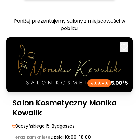
Poniżej prezentujemy salony z miejscowości w
pobliżu:
5.00
/5
Salon Kosmetyczny Monika
Kowalik
Baczyńskiego 15
, Bydgoszcz
Teraz zamknięte
Dzisiaj:
10:00-18:00