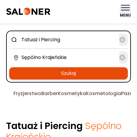
MENU
Szukaj
Fryzjerstwo
Barber
Kosmetyka
Kosmetologia
Pazno
Tatuaż i Piercing
Sępólno