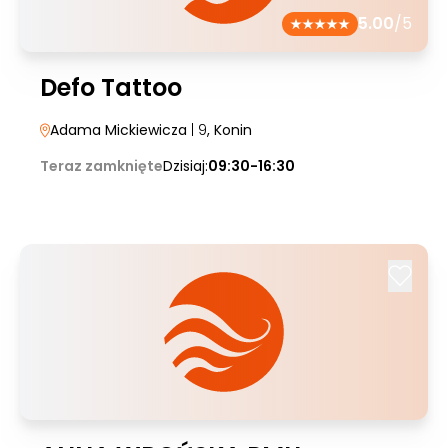
5.00
/5
Defo Tattoo
Adama Mickiewicza
| 9
, Konin
Teraz zamknięte
Dzisiaj:
09:30-16:30