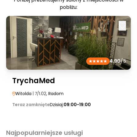
pobliżu:
4.90
/5
TrychaMed
Witolda
| 7/1.02
, Radom
Teraz zamknięte
Dzisiaj:
09:00-19:00
Najpopularniejsze usługi