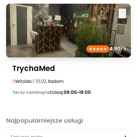
4.90
/5
TrychaMed
Witolda
| 7/1.02
, Radom
Teraz zamknięte
Dzisiaj:
09:00-19:00
Najpopularniejsze usługi