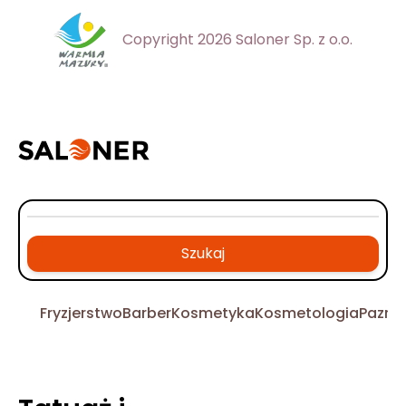
Copyright 2026 Saloner Sp. z o.o.
Szukaj
Fryzjerstwo
Barber
Kosmetyka
Kosmetologia
Pazno