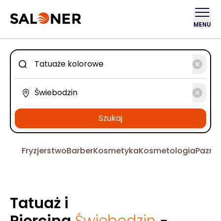
MENU
Szukaj
Fryzjerstwo
Barber
Kosmetyka
Kosmetologia
Pazno
Tatuaż i