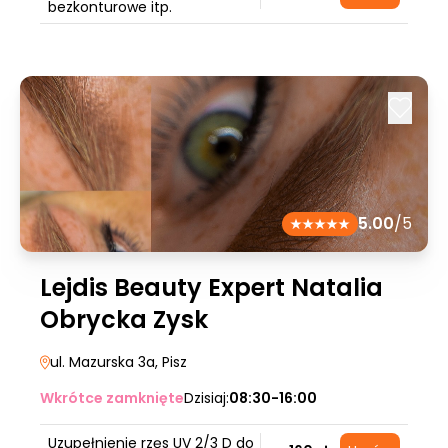
bezkonturowe itp.
5.00
/5
Lejdis Beauty Expert Natalia
Obrycka Zysk
ul. Mazurska 3a
, Pisz
Wkrótce zamknięte
Dzisiaj:
08:30-16:00
Uzupełnienie rzęs UV 2/3 D do