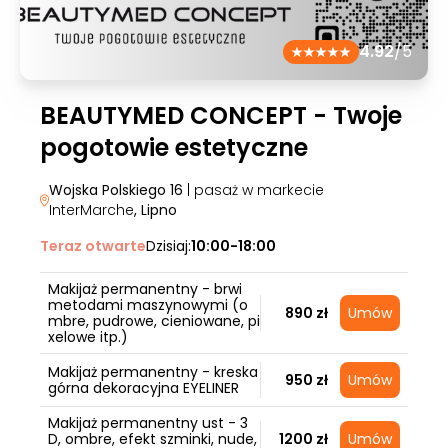
4.92
/5
BEAUTYMED CONCEPT - Twoje
pogotowie estetyczne
Wojska Polskiego 16
| pasaż w markecie
InterMarche
, Lipno
Teraz otwarte
Dzisiaj:
10:00-18:00
Makijaż permanentny - brwi
metodami maszynowymi (o
890 zł
Umów
mbre, pudrowe, cieniowane, pi
xelowe itp.)
Makijaż permanentny - kreska
950 zł
Umów
górna dekoracyjna EYELINER
Makijaż permanentny ust - 3
D, ombre, efekt szminki, nude,
1200 zł
Umów