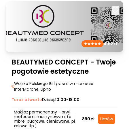
4.92
/5
BEAUTYMED CONCEPT - Twoje
pogotowie estetyczne
Wojska Polskiego 16
| pasaż w markecie
InterMarche
, Lipno
Teraz otwarte
Dzisiaj:
10:00-18:00
Makijaż permanentny - brwi
metodami maszynowymi (o
890 zł
Umów
mbre, pudrowe, cieniowane, pi
xelowe itp.)