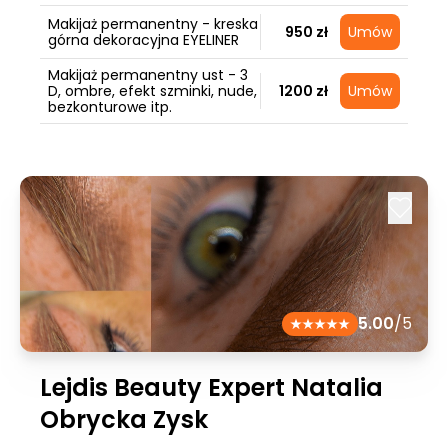
Makijaż permanentny - kreska
950 zł
Umów
górna dekoracyjna EYELINER
Makijaż permanentny ust - 3
D, ombre, efekt szminki, nude,
1200 zł
Umów
bezkonturowe itp.
5.00
/5
Lejdis Beauty Expert Natalia
Obrycka Zysk