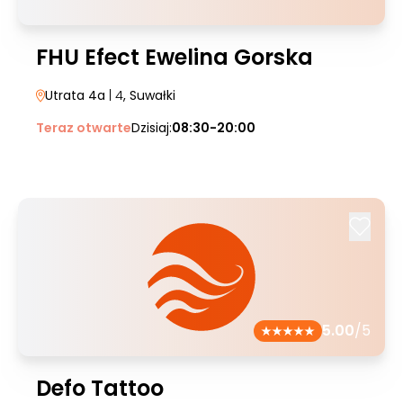
FHU Efect Ewelina Gorska
Utrata 4a
| 4
, Suwałki
Teraz otwarte
Dzisiaj:
08:30-20:00
5.00
/5
Defo Tattoo