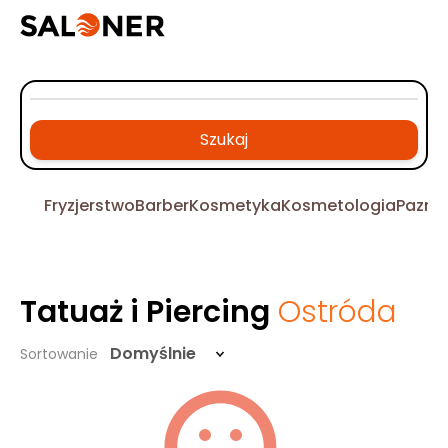
Szukaj
Fryzjerstwo
Barber
Kosmetyka
Kosmetologia
Pazno
Tatuaż i Piercing
Ostróda
Domyślnie
Sortowanie