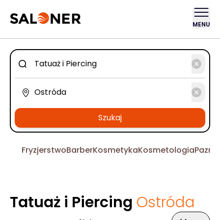
MENU
Szukaj
Fryzjerstwo
Barber
Kosmetyka
Kosmetologia
Pazno
Tatuaż i Piercing
Ostróda