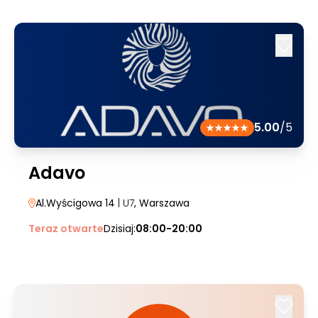
5.00
/5
Adavo
Al.Wyścigowa 14
| U7
, Warszawa
Teraz otwarte
Dzisiaj:
08:00-20:00