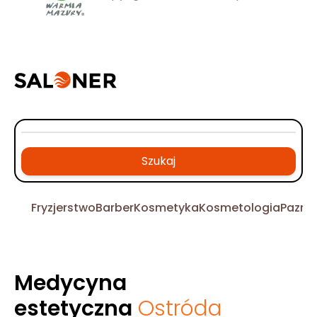
Szukaj
Fryzjerstwo
Barber
Kosmetyka
Kosmetologia
Pazno
Medycyna
estetyczna
Ostróda