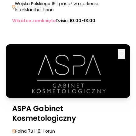
Wojska Polskiego 16
| pasaż w markecie
InterMarche
, Lipno
Wkrótce zamknięte
Dzisiaj:
10:00-13:00
ASPA Gabinet
Kosmetologiczny
Polna 7B
| 18
, Toruń