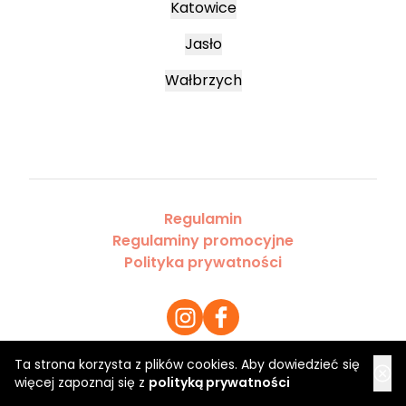
Katowice
Jasło
Wałbrzych
Regulamin
Regulaminy promocyjne
Polityka prywatności
Ta strona korzysta z plików cookies. Aby dowiedzieć się
więcej zapoznaj się z
polityką prywatności
Copyright 2026 Saloner Sp. z o.o.