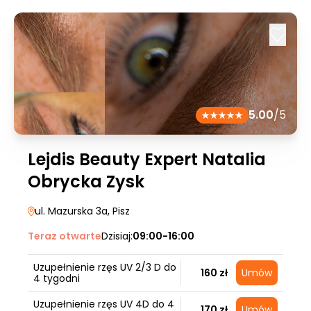
5.00
/5
Lejdis Beauty Expert Natalia
Obrycka Zysk
ul. Mazurska 3a
, Pisz
Teraz otwarte
Dzisiaj:
09:00-16:00
Uzupełnienie rzęs UV 2/3 D do
160 zł
Umów
4 tygodni
Uzupełnienie rzęs UV 4D do 4
170 zł
Umów