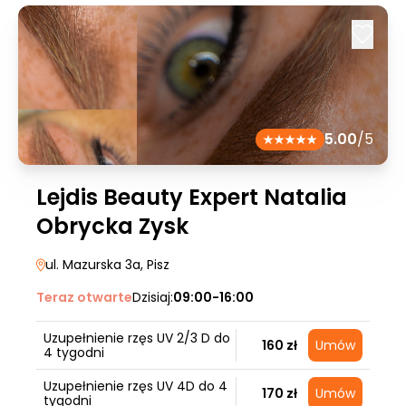
5.00
/5
Lejdis Beauty Expert Natalia
Obrycka Zysk
ul. Mazurska 3a
, Pisz
Teraz otwarte
Dzisiaj:
09:00-16:00
Uzupełnienie rzęs UV 2/3 D do
160 zł
Umów
4 tygodni
Uzupełnienie rzęs UV 4D do 4
170 zł
Umów
tygodni