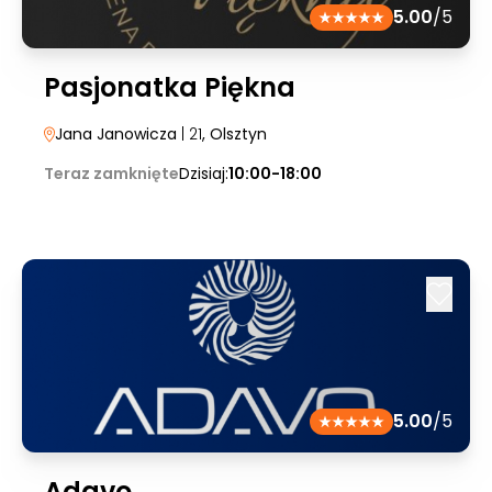
5.00
/5
Pasjonatka Piękna
Jana Janowicza
| 21
, Olsztyn
Teraz zamknięte
Dzisiaj:
10:00-18:00
5.00
/5
Adavo