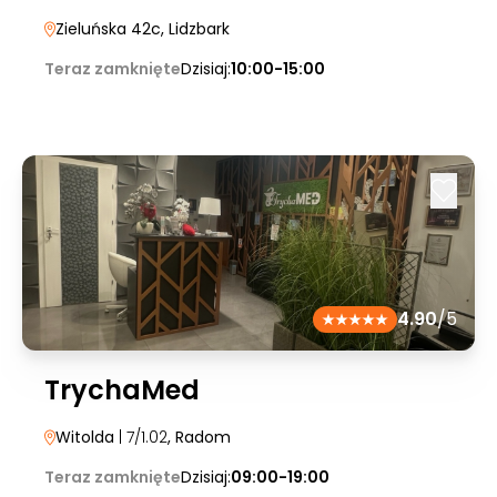
Zieluńska 42c
, Lidzbark
Teraz zamknięte
Dzisiaj:
10:00-15:00
4.90
/5
TrychaMed
Witolda
| 7/1.02
, Radom
Teraz zamknięte
Dzisiaj:
09:00-19:00