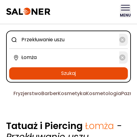
MENU
Szukaj
Fryzjerstwo
Barber
Kosmetyka
Kosmetologia
Pazno
Tatuaż i Piercing
Łomża
-