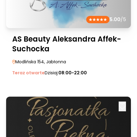
5.00
/5
AS Beauty Aleksandra Affek-
Suchocka
Modlińska 154
, Jabłonna
Teraz otwarte
Dzisiaj:
08:00-22:00