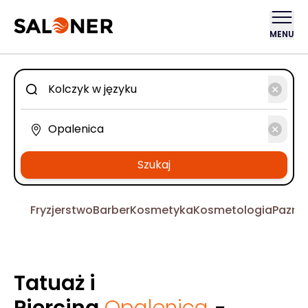
MENU
Szukaj
Fryzjerstwo
Barber
Kosmetyka
Kosmetologia
Pazno
Tatuaż i