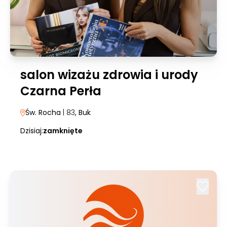
salon wizażu zdrowia i urody
Czarna Perła
Św. Rocha
| 83
, Buk
Dzisiaj:
zamknięte