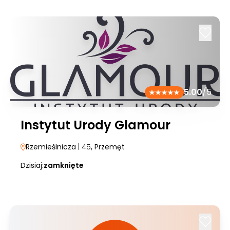
5.00
/5
Instytut Urody Glamour
Rzemieślnicza
| 45
, Przemęt
Dzisiaj:
zamknięte