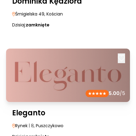
Dominika Kędziora
Śmigielska 49
, Kościan
Dzisiaj:
zamknięte
5.00
/5
Eleganto
Rynek
| 8
, Puszczykowo