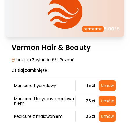
5.00
/5
Vermon Hair & Beauty
Janusza Zeylanda 6/1
, Poznań
Dzisiaj:
zamknięte
Manicure hybrydowy
115 zł
Umów
Manicure klasyczny z malowa
75 zł
Umów
niem
Pedicure z malowaniem
125 zł
Umów