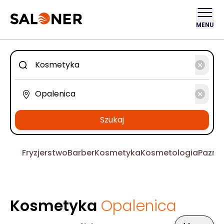
MENU
Szukaj
Fryzjerstwo
Barber
Kosmetyka
Kosmetologia
Pazno
Kosmetyka
Opalenica