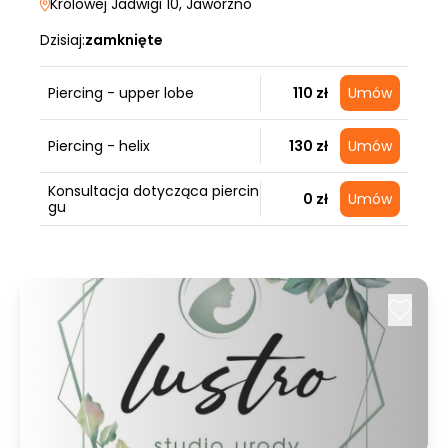
Królowej Jadwigi 10
, Jaworzno
Dzisiaj:
zamknięte
Piercing - upper lobe
110 zł
Umów
Piercing - helix
130 zł
Umów
Konsultacja dotycząca piercin
0 zł
Umów
gu