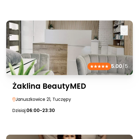
5.00
/5
Żaklina BeautyMED
Januszkowice 21
, Tuczępy
Dzisiaj:
06:00-23:30