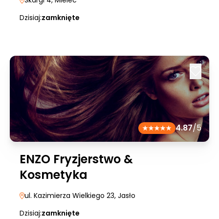
Skargi 4
, Mielec
Dzisiaj:
zamknięte
4.87
/5
ENZO Fryzjerstwo &
Kosmetyka
ul. Kazimierza Wielkiego 23
, Jasło
Dzisiaj:
zamknięte