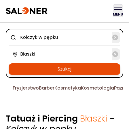
MENU
Szukaj
Fryzjerstwo
Barber
Kosmetyka
Kosmetologia
Pazno
Tatuaż i Piercing
Błaszki
-