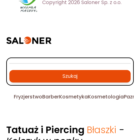
Copyright 2026 Saloner Sp. z o.o.
Szukaj
Fryzjerstwo
Barber
Kosmetyka
Kosmetologia
Pazno
Tatuaż i Piercing
Błaszki
-