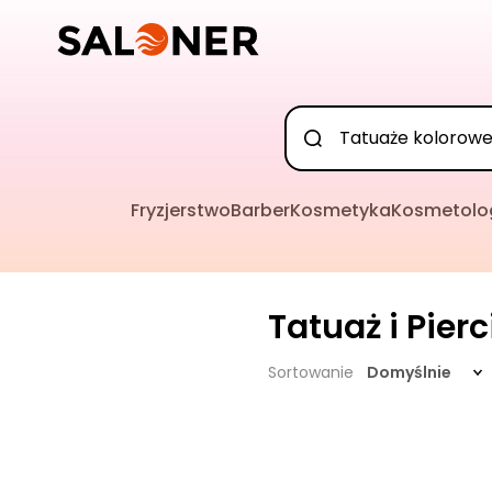
Fryzjerstwo
Barber
Kosmetyka
Kosmetolo
Tatuaż i Pier
Sortowanie
Domyślnie