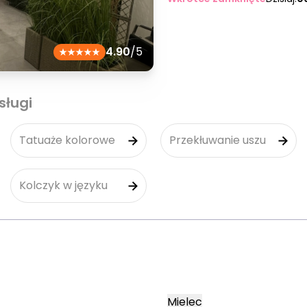
4.90
/5
sługi
Tatuaże kolorowe
Przekłuwanie uszu
Kolczyk w języku
Mielec