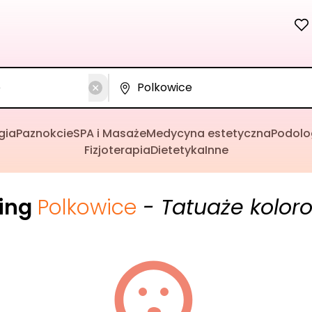
gia
Paznokcie
SPA i Masaże
Medycyna estetyczna
Podolo
Fizjoterapia
Dietetyka
Inne
cing
Polkowice
- Tatuaże kolor