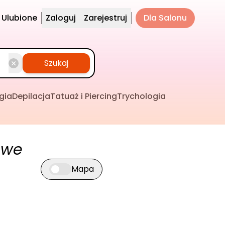
Ulubione
Zaloguj
Zarejestruj
Dla Salonu
Szukaj
gia
Depilacja
Tatuaż i Piercing
Trychologia
owe
Mapa
Przełącz widok mapy