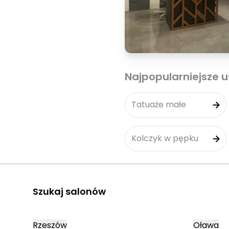
Najpopularniejsze u
Tatuaże małe
Kolczyk w pępku
Szukaj salonów
Rzeszów
Oława