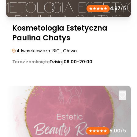
4.97
/5
Kosmetologia Estetyczna
Paulina Chatys
ul. Iwaszkiewicza 131C
, Oława
Teraz zamknięte
Dzisiaj:
09:00-20:00
5.00
/5