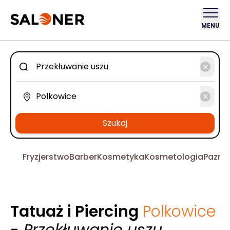
MENU
Szukaj
Fryzjerstwo
Barber
Kosmetyka
Kosmetologia
Pazno
Tatuaż i Piercing
Polkowice