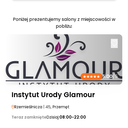
Poniżej prezentujemy salony z miejscowości w
pobliżu:
5.00
/5
Instytut Urody Glamour
Rzemieślnicza
| 45
, Przemęt
Teraz zamknięte
Dzisiaj:
08:00-22:00