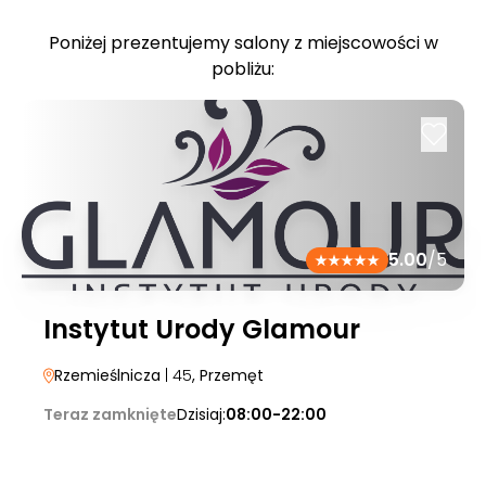
Poniżej prezentujemy salony z miejscowości w
pobliżu:
5.00
/5
Instytut Urody Glamour
Rzemieślnicza
| 45
, Przemęt
Teraz zamknięte
Dzisiaj:
08:00-22:00