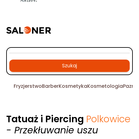
Szukaj
Fryzjerstwo
Barber
Kosmetyka
Kosmetologia
Pazno
Tatuaż i Piercing
Polkowice
- Przekłuwanie uszu