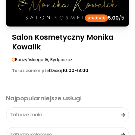
5.00
/5
Salon Kosmetyczny Monika
Kowalik
Baczyńskiego 15
, Bydgoszcz
Teraz zamknięte
Dzisiaj:
10:00-18:00
Najpopularniejsze usługi
Tatuaże małe
Tatuaże kolorowe