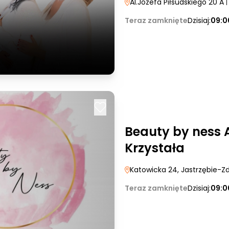
Al.Józefa Piłsudskiego 20 A
Teraz zamknięte
Dzisiaj:
09:0
Beauty by ness 
Krzystała
Katowicka 24
, Jastrzębie-Zd
Teraz zamknięte
Dzisiaj:
09:0