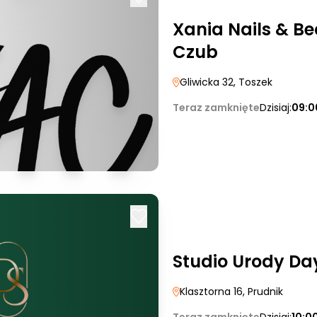
Xania Nails & B
Czub
Gliwicka 32
, Toszek
Teraz zamknięte
Dzisiaj:
09:0
Studio Urody Da
Klasztorna 16
, Prudnik