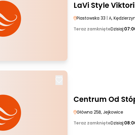
LaVi Style Viktor
Piastowska 33
| A
, Kędzierzy
Teraz zamknięte
Dzisiaj:
07:0
Centrum Od Stó
Główna 25B
, Jejkowice
Teraz zamknięte
Dzisiaj:
08:0