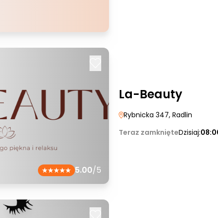
La-Beauty
Rybnicka 347
, Radlin
Teraz zamknięte
Dzisiaj:
08:0
5.00
/5