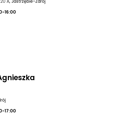
| 20 A
, Jastrzębie-Zdrój
0-16:00
Agnieszka
rój
0-17:00