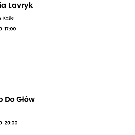
iia Lavryk
n-Koźle
0-17:00
p Do Głów
0-20:00