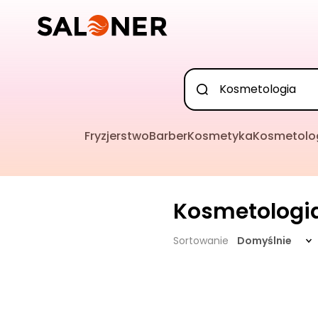
Fryzjerstwo
Barber
Kosmetyka
Kosmetolo
Kosmetologi
Sortowanie
Domyślnie