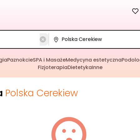
gia
Paznokcie
SPA i Masaże
Medycyna estetyczna
Podolo
Fizjoterapia
Dietetyka
Inne
a
Polska Cerekiew