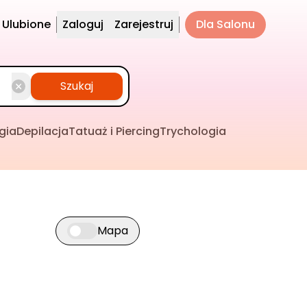
Ulubione
Zaloguj
Zarejestruj
Dla Salonu
Szukaj
gia
Depilacja
Tatuaż i Piercing
Trychologia
Mapa
Przełącz widok mapy