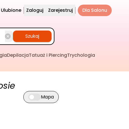
Ulubione
Zaloguj
Zarejestruj
Dla Salonu
Szukaj
gia
Depilacja
Tatuaż i Piercing
Trychologia
osie
Mapa
Przełącz widok mapy