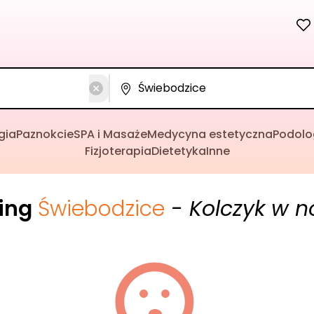
gia
Paznokcie
SPA i Masaże
Medycyna estetyczna
Podolo
Fizjoterapia
Dietetyka
Inne
cing
Świebodzice
- Kolczyk w n