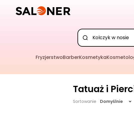
Fryzjerstwo
Barber
Kosmetyka
Kosmetolo
Tatuaż i Pier
Sortowanie
Domyślnie