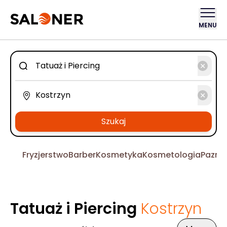
MENU
Szukaj
Fryzjerstwo
Barber
Kosmetyka
Kosmetologia
Pazno
Tatuaż i Piercing
Kostrzyn