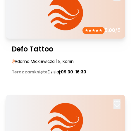
5.00
/5
Defo Tattoo
Adama Mickiewicza
| 9
, Konin
Teraz zamknięte
Dzisiaj:
09:30-16:30