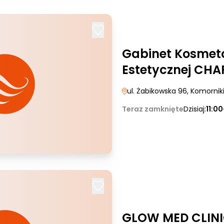
Gabinet Kosmeto
Estetycznej CH
ul. Żabikowska 96
, Komornik
Teraz zamknięte
Dzisiaj:
11:0
GLOW MED CLIN