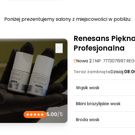
Poniżej prezentujemy salony z miejscowości w pobliżu:
Renesans Piękn
Profesjonalna
Nowa 2
| NIP: 7773071997 RE
Teraz zamknięte
Dzisiaj:
08:0
Wąsik wosk
Bikini brazylijskie wosk
5.00
/5
Broda wosk