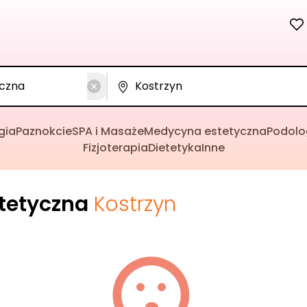
gia
Paznokcie
SPA i Masaże
Medycyna estetyczna
Podolo
Fizjoterapia
Dietetyka
Inne
tetyczna
Kostrzyn