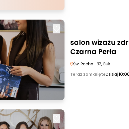
salon wizażu zdr
Czarna Perła
Św. Rocha
| 83
, Buk
Teraz zamknięte
Dzisiaj:
10:0