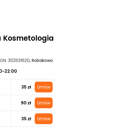
a Kosmetologia
GON: 302531620
, Robakowo
0-22:00
35 zł
Umów
90 zł
Umów
35 zł
Umów