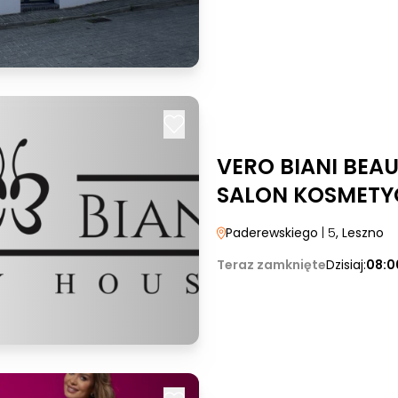
VERO BIANI BEA
SALON KOSMETY
Paderewskiego
| 5
, Leszno
Teraz zamknięte
Dzisiaj:
08:0