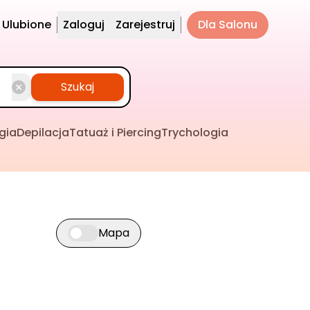
Ulubione
Zaloguj
Zarejestruj
Dla Salonu
Szukaj
gia
Depilacja
Tatuaż i Piercing
Trychologia
Mapa
Przełącz widok mapy