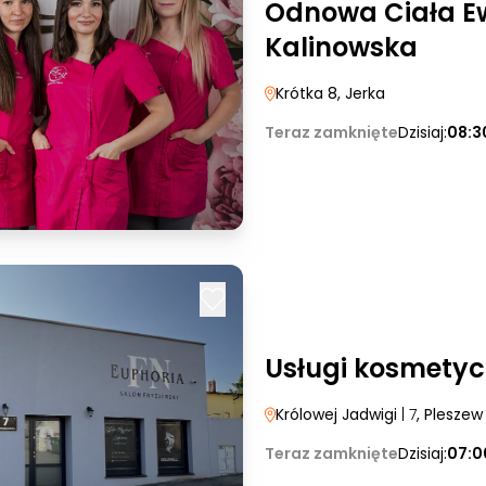
Odnowa Ciała Ew
Kalinowska
Krótka 8
, Jerka
Teraz zamknięte
Dzisiaj:
08:3
Usługi kosmetyc
Królowej Jadwigi
| 7
, Pleszew
Teraz zamknięte
Dzisiaj:
07:0