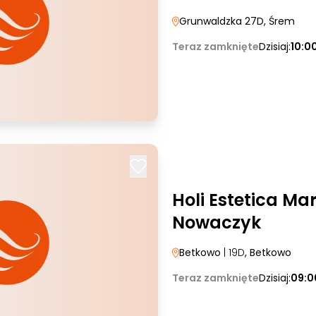
Grunwaldzka 27D
, Śrem
Teraz zamknięte
Dzisiaj:
10:0
Holi Estetica Ma
Nowaczyk
Betkowo
| 19D
, Betkowo
Teraz zamknięte
Dzisiaj:
09:0