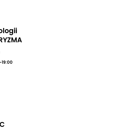
logii
ARYZMA
i
0-19:00
IC