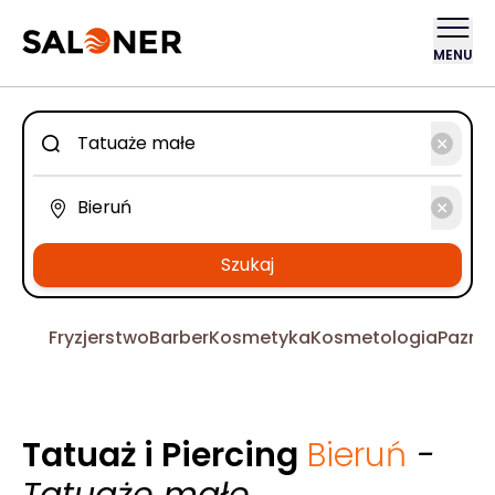
MENU
Szukaj
Fryzjerstwo
Barber
Kosmetyka
Kosmetologia
Pazno
Tatuaż i Piercing
Bieruń
-