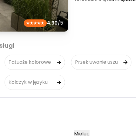
4.90
/5
sługi
Tatuaże kolorowe
Przekłuwanie uszu
Kolczyk w języku
Mielec