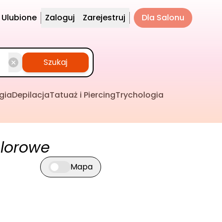
Ulubione
Zaloguj
Zarejestruj
Dla Salonu
Szukaj
gia
Depilacja
Tatuaż i Piercing
Trychologia
olorowe
Mapa
Przełącz widok mapy