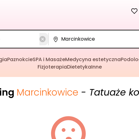
gia
Paznokcie
SPA i Masaże
Medycyna estetyczna
Podolo
Fizjoterapia
Dietetyka
Inne
cing
Marcinkowice
- Tatuaże k