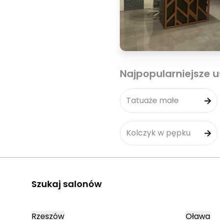
Najpopularniejsze u
Tatuaże małe
Kolczyk w pępku
Szukaj salonów
Rzeszów
Oława