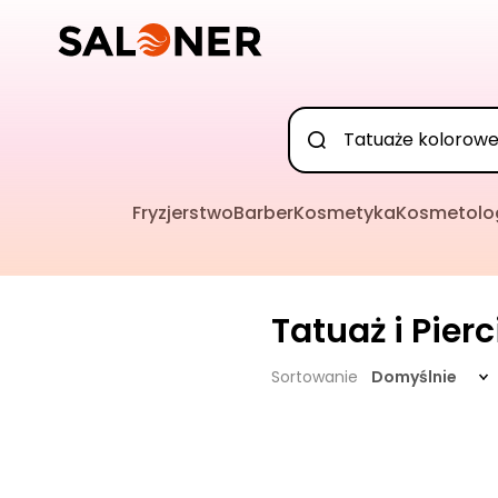
Fryzjerstwo
Barber
Kosmetyka
Kosmetolo
Tatuaż i Pier
Sortowanie
Domyślnie