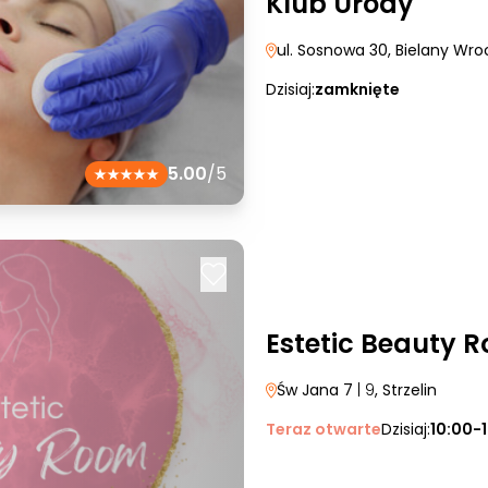
Klub Urody
ul. Sosnowa 30
, Bielany Wro
Dzisiaj:
zamknięte
5.00
/5
Estetic Beauty 
Św Jana 7
| 9
, Strzelin
Teraz otwarte
Dzisiaj:
10:00-