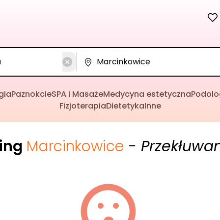
gia
Paznokcie
SPA i Masaże
Medycyna estetyczna
Podolo
Fizjoterapia
Dietetyka
Inne
cing
Marcinkowice
- Przekłuwan