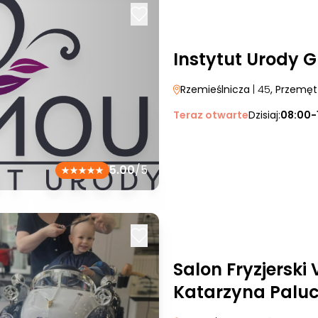
Instytut Urody 
Rzemieślnicza
| 45
, Przemęt
Teraz otwarte
Dzisiaj:
08:00-
5.00
/5
Salon Fryzjerski 
Katarzyna Palu