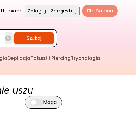
Ulubione
Zaloguj
Zarejestruj
Dla Salonu
Szukaj
gia
Depilacja
Tatuaż i Piercing
Trychologia
ie uszu
Mapa
Przełącz widok mapy