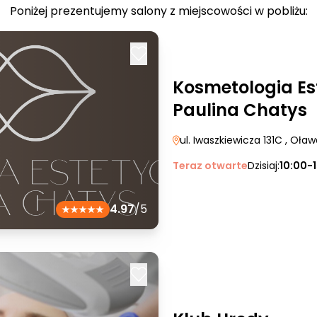
Poniżej prezentujemy salony z miejscowości w pobliżu:
Kosmetologia Es
Paulina Chatys
ul. Iwaszkiewicza 131C
, Oław
Teraz otwarte
Dzisiaj:
10:00-
4.97
/5