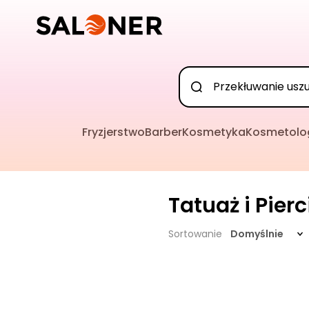
Fryzjerstwo
Barber
Kosmetyka
Kosmetolo
Tatuaż i Pier
Sortowanie
Domyślnie