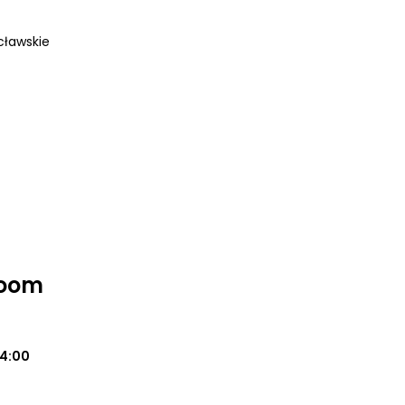
cławskie
Room
14:00