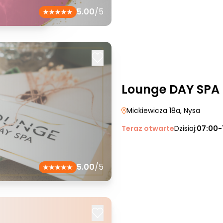
5.00
/5
Lounge DAY SPA
Mickiewicza 18a
, Nysa
Teraz otwarte
Dzisiaj:
07:00-
5.00
/5